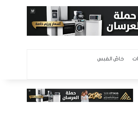
ت
خاصّ القبس