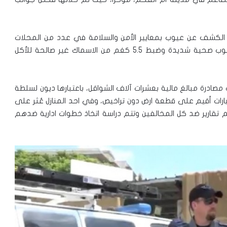
تمّ الكشف عن عيوب بمعايير الأمن والسلامة في عدد من المحلات
المذكورة، كما أنّه تمّ في احد المطاعم الكشف عن عيوب صحية شديدة وضبط 5.5 كغم من الاسماك غير صالحة للأكل
ت مصادرة مبالغ مالية بعشرات آلاف الشواقل، باعتبارها ديون لسلطة
رات أقيم على قطعة ارض دون تراخيص، وفي احد المنازل عُثر على
قديم تقارير ضد كل المخالفين وتتم دراسة اتخاذ خطوات ادارية ضدهم