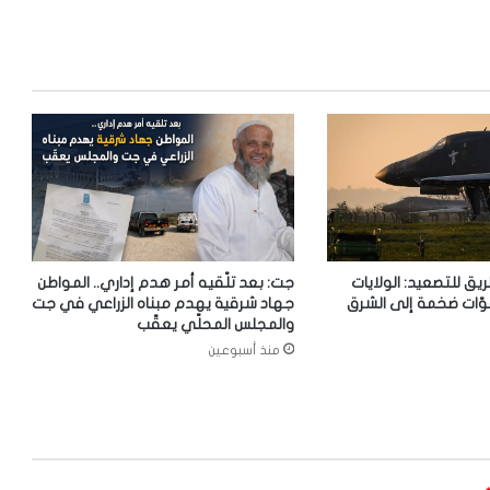
ريق للتصعيد: الولايات
جت: بعد تلّقيه أمر هدم إداري.. المواطن
وّات ضخمة إلى الشرق
جهاد شرقية يهدم مبناه الزراعي في جت
والمجلس المحلّي يعقّب
منذ أسبوعين