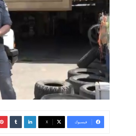
لينكدإن
‏Tumblr
فيسبوك
‫X