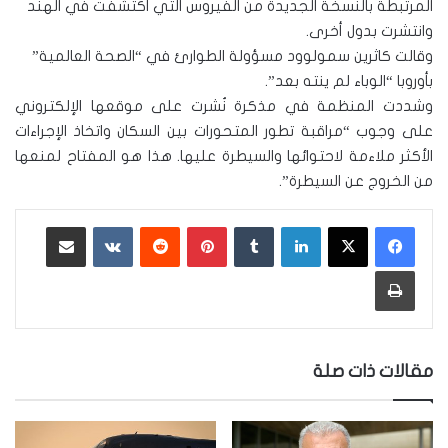
المرتبطة بالنسخة الجديدة من الفيروس التي اكتشفت في الهند
وانتشرت بدول أخرى.
وقالت كاثرين سمولوود مسؤولة الطوارئ في “الصحة العالمية”
بأوروبا “الوباء لم ينته بعد”.
وشددت المنظمة في مذكرة نُشرت على موقعها الإلكتروني
على وجوب “مراقبة تطور المتحورات بين السكان واتخاذ الإجراءات
الأكثر ملاءمة لاحتوائها والسيطرة عليها. هذا هو المفتاح لمنعها
من الخروج عن السيطرة”.
لينكدإن
‏Tumblr
بينتيريست
‏Reddit
‏VKontakte
مشاركة عبر البريد
طباعة
مقالات ذات صلة