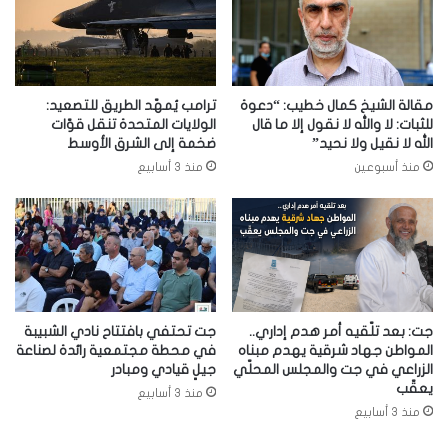
مقالة الشيخ كمال خطيب: “دعوة
ترامب يُمهّد الطريق للتصعيد:
للثبات: لا والله لا نقول إلا ما قال
الولايات المتحدة تنقل قوّات
الله لا نقيل ولا نحيد”
ضخمة إلى الشرق الأوسط
منذ أسبوعين
منذ 3 أسابيع
جت: بعد تلّقيه أمر هدم إداري..
جت تحتفي بافتتاح نادي الشبيبة
المواطن جهاد شرقية يهدم مبناه
في محطة مجتمعية رائدة لصناعة
الزراعي في جت والمجلس المحلّي
جيلٍ قيادي ومبادر
يعقّب
منذ 3 أسابيع
منذ 3 أسابيع