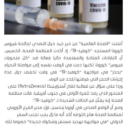
أعلنت “الصحة العالمية” عن خبر جيد حيال التصدي لجائحة فيروس
كورونا المستجد “كوفيد-19″، إذ أكدت المنظمة الصحة، الخميس،
أن اللقاحات المتاحة والمعتمدة حاليا فعالة ضد “كل متحورات
فيروس” كورونا، لكنها دعت في الوقت نفسه إلى مواصلة التحرك
“بحذر” في مواجهة “كوفيد-19” في وقت تخفف دول عدة
إجراءات الحجر التي فرضتها للحد من الوباء.
وردا على سؤال عن فعالية لقاح أسترازينيكا (AstraZeneca) على
المتحور الذي رصد للمرة الأولى في جنوب أفريقيا، قالت منظمة
الصحة إنه يقلّل من الحالات الشديدة لـ “كوفيد-19”.
ومع أن الوضع الصحي في أوروبا يتحسن، فإن مدير الفرع الأوروبي
لمنظمة الصحة هانز كلوغه أكد أنه ما زال يجب تجنب السفر
الدولي “في مواجهة تهديد مستمر وشكوك جديدة” خصوصا تلك