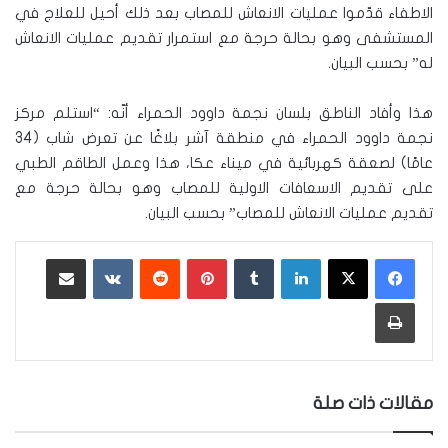
الاطفاء قدّموا عمليات الانعاش للمصاب بعد ذلك أحيل للعلاج في
المستشفى وهو بحالة حرجة مع استمرار تقديم عمليات الانعاش
له” بحسب البيان.
هذا وأفاد الناطق بلسان نجمة داوود الحمراء أنّه: “استلم مركز
نجمة داوود الحمراء في منطقة آشر بلاغًا عن تعرض شاب (34
عامًا) لصعقة كهربائية في ميناء عكا، هذا وعمل الطاقم الطبي
على تقديم الاسعافات الاولية للمصاب وهو بحالة حرجة مع
تقديم عمليات الانعاش للمصاب” بحسب البيان.
لينكدإن
‏Tumblr
بينتيريست
‏Reddit
‏VKontakte
مشاركة عبر البريد
طباعة
مقالات ذات صلة