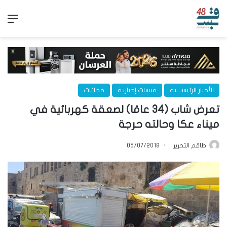
الق
الأخبار الرئيســـية
قبسات إخبارية
محليّات
تعرض شاب (34 عامًا) لصعقة كهربائية في
ميناء عكا وحالته حرجة
طاقم التحرير
05/07/2018