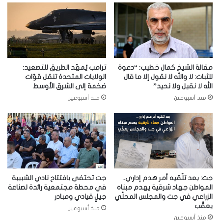
مقالة الشيخ كمال خطيب: “دعوة
ترامب يُمهّد الطريق للتصعيد:
للثبات: لا والله لا نقول إلا ما قال
الولايات المتحدة تنقل قوّات
الله لا نقيل ولا نحيد”
ضخمة إلى الشرق الأوسط
منذ أسبوعين
منذ أسبوعين
جت: بعد تلّقيه أمر هدم إداري..
جت تحتفي بافتتاح نادي الشبيبة
المواطن جهاد شرقية يهدم مبناه
في محطة مجتمعية رائدة لصناعة
الزراعي في جت والمجلس المحلّي
جيلٍ قيادي ومبادر
يعقّب
منذ أسبوعين
منذ أسبوعين