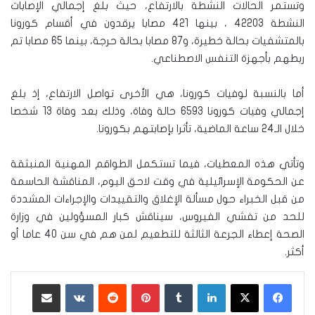
وتستمر الحالات النشطة بالارتفاع، حيث بلغ إجمالي الإصابات
النشطة 42203 ، بينها 421 مصابا يرقدون في أقسام كورونا
بالمتشفيات بحالة خطيرة، و87 مصابا بحالة حرجة، بينما 65 مصابا تم
ربطهم بأجهزة التنفس الاصطناعي.
أما بالنسبة لوفيات كورونا، هي الأخرى تواصل الارتفاع، إذ بلغ
إجمالي وفيات كورونا 6593 حالة وفاة، وذلك بعد وفاة 13 شخصا
خلال الـ24 ساعة الماضية، تأثرا بإصابتهم بكورونا.
وتأتي هذه المعطيات، فيما تستكمل الطواقم المهنية المنبثقة
عن الحكومة الإسرائيلية في وقت لاحق اليوم، المناقشة الحاسمة
من قبل الخبراء حول مسألة الإغلاق والتقييدات والإجراءات المشددة
للحد من تفشي الفيروس، سيناقش كبار المسؤولين في وزارة
الصحة إعطاء الجرعة الثالثة للتطعيم لمن هم في سن 40 عاما أو
أكثر.
لينكدإن
‏Tumblr
بينتيريست
‏Reddit
‏VKontakte
مشاركة عبر البريد