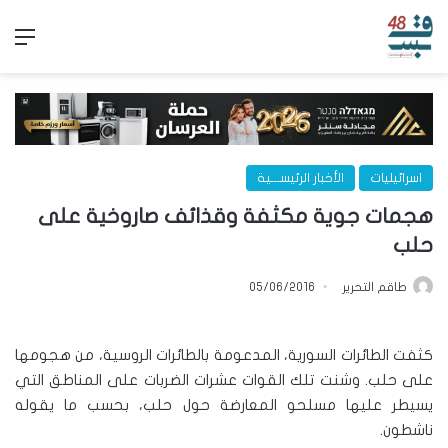
الق
اسرائيليات
الأخبار الرئيســـية
هجمات جوية مكثفة وقذائف صاروخية على
حلب
طاقم التحرير
05/06/2016
كثفت الطائرات السورية، المدعومة بالطائرات الروسية، من هجومها
على حلب. وشنت تلك القوات عشرات الضربات على المناطق التي
يسيطر عليها مسلحو المعارضة حول حلب، بحسب ما يقوله
ناشطون.