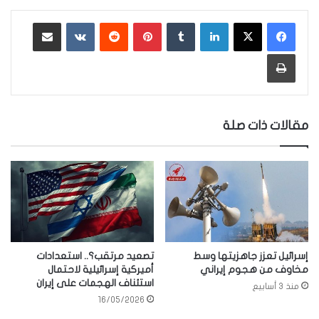
لينكدإن
‏Tumblr
بينتيريست
‏Reddit
‏VKontakte
مشاركة عبر البريد
طباعة
مقالات ذات صلة
إسرائيل تعزز جاهزيتها وسط
تصعيد مرتقب؟.. استعدادات
مخاوف من هجوم إيراني
أميركية إسرائيلية لاحتمال
استئناف الهجمات على إيران
منذ 3 أسابيع
16/05/2026