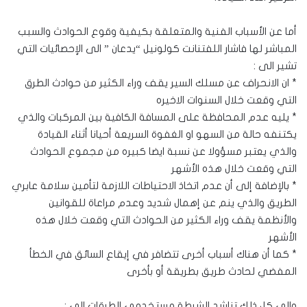
أما عن الأسباب الفنية والمتعلقة بكيفية وقوع الحوادث والسبب
المباشر لها فاشار اللفتنانت كولونيل “يدعان ” الى الإحصائيات التي
تشير الى :
* ان الانحراف عن مسلك السير يقف وراء الكثير من حوادث الطرق
التي وقعت خلال السنوات الاخيره
* يليه عدم المحافظة على المسافة الكافية بين المركبات والذي
يكتنفه حالة من السهو او الغفوة السريعة أحيانا أثناء القيادة
والذي يعتبر مسؤولا عن نسبة ايضا كبيره من مجموع الحوادث
التي وقعت خلال هذه الأشهر
* بالإضافة إلى أن عدم اتخاذ الاحتياطات اللازمة لتأمين سلامة عابري
الطريق والذي ينم عن إهمال شديد وعدم مراعاة للقوانين
والأنظمة يقف وراء الكثير من الحوادث التي وقعت خلال هذه
الأشهر
* كما أن هناك أسباب أخرى تتضافر في إيقاع السائق في الخطأ
المفضي لحادث طريق بطريقة أو بأخرى
والى كل ذلك تناشد الشرطة مستخدمي الطرقات الى :