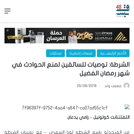
الق
الأخبار الرئيســـية
قبسات إخبارية
محليّات
الشرطة: توصيات للسائقين لمنع الحوادث في
شهر رمضان الفضيل
عصمت وتد
05/06/2016
اللفتتنانت كولونيل – رامي يدعان
من المتحدثه باسم الشرطه لوبا السمري – مع تمنيات الشرطة