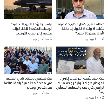
مقالة الشيخ كمال خطيب: “دعوة
ترامب يُمهّد الطريق للتصعيد:
للثبات: لا والله لا نقول إلا ما قال
الولايات المتحدة تنقل قوّات
الله لا نقيل ولا نحيد”
ضخمة إلى الشرق الأوسط
منذ أسبوعين
منذ أسبوعين
جت: بعد تلّقيه أمر هدم إداري..
جت تحتفي بافتتاح نادي الشبيبة
المواطن جهاد شرقية يهدم مبناه
في محطة مجتمعية رائدة لصناعة
الزراعي في جت والمجلس المحلّي
جيلٍ قيادي ومبادر
يعقّب
منذ أسبوعين
منذ أسبوعين