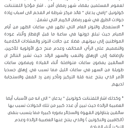
لعموم المسلمين بقضاء شهر رمضان أمن ، اشار مؤخرا اللفتتنانت
كولونيل “رامي يدعان ” قائد مركز شرطة ام الفحم الى اسباب زيادة
حوادث الطرق في شهر رمضان الكريم التي تشمل :
* الاستعجال والتوتر العام التي تظهر في ساعات الظهر من أيام
الصيام حيث تبلغ ذروتها في ساعة ما قبل الإفطار وأثناء عودة
المواطنين إلى بيوتهم، فضلا عن حالات التوتر والمشادات الكلامية
والتصميم على الرأي المخالف وعدم منح حق الأولوية للآخرين،
بالإضافة إلى الإرهاق والتعب والسهر الزائد حيث تشير النتائج ان
السائقين يمضون ساعات متواصلة أثناء القيادة ويمضون ساعات
طويلة من السهر في ساعات الليل مما تسبب في إرهاق جسديا
الأمر الذي ينتج عنه قلة التركيز وتأخر زمن رد الفعل والاستجابة
لديهم.
* وكذلك اشار اللفتنانت كولونيل ” يدعان ” الى انه من الأسباب أيضا
العصبية الزائدة حيث تبين أن عدد كبير من تلك الحوادث تسبب بها
سائقين يتناولون القهوة والسجائر بصوره كبيرة مما يتسبب بنقص
(الكافيين والنكوتين ) والذي ينتج عنها العصبية الزائدة وعدم
التركيز أثناء القيادة.