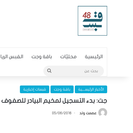
الرئيسية
محليّات
باقة وجت
القبس الري
بحث
عن
الأخبار الرئيســـية
باقة وجت
قبسات إخبارية
جت: بدء التسجيل لمخيم البيادر للصفوف ال
عصمت وتد
05/06/2016