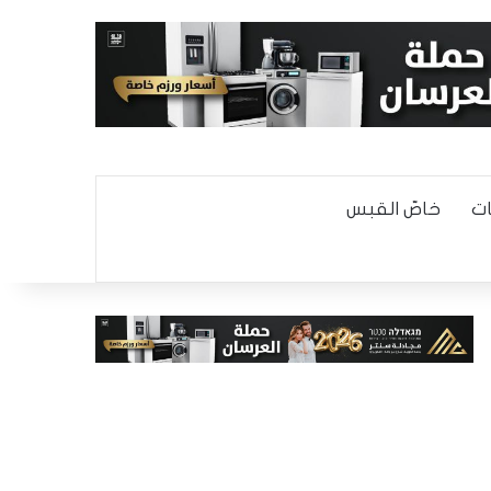
ت
خاصّ القبس