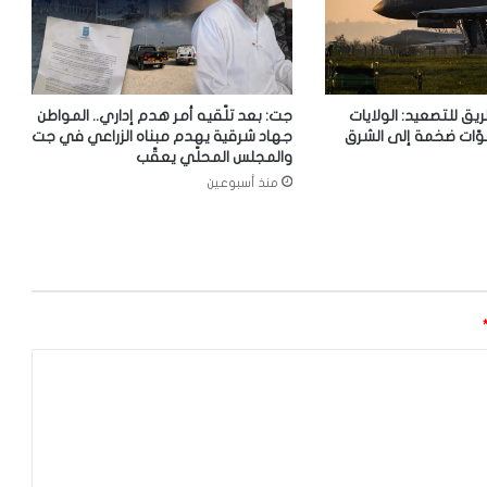
ريق للتصعيد: الولايات
جت: بعد تلّقيه أمر هدم إداري.. المواطن
وّات ضخمة إلى الشرق
جهاد شرقية يهدم مبناه الزراعي في جت
والمجلس المحلّي يعقّب
منذ أسبوعين