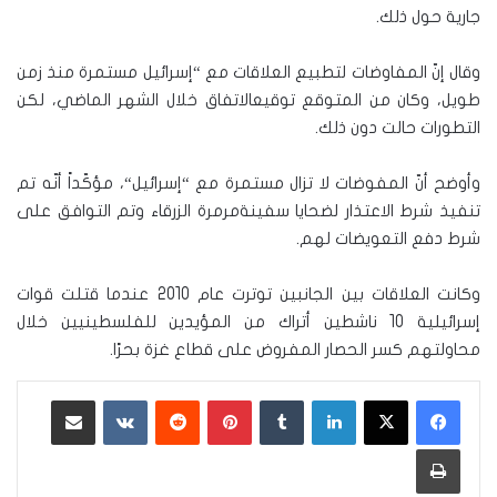
جارية حول ذلك
.
وقال إنّ المفاوضات لتطبيع العلاقات مع
“
إسرائيل مستمرة منذ زمن
طويل، وكان من المتوقع توقيعالاتفاق خلال الشهر الماضي، لكن
التطورات حالت دون ذلك
.
وأوضح أنّ المفوضات لا تزال مستمرة مع
“
إسرائيل
“
، مؤكّداً أنّه تم
تنفيذ شرط الاعتذار لضحايا سفينةمرمرة الزرقاء وتم التوافق على
شرط دفع التعويضات لهم
.
وكانت العلاقات بين الجانبين توترت عام 2010 عندما قتلت قوات
إسرائيلية 10 ناشطين أتراك من المؤيدين للفلسطينيين خلال
محاولتهم كسر الحصار المفروض على قطاع غزة بحرًا.
لينكدإن
‏Tumblr
بينتيريست
‏Reddit
‏VKontakte
مشاركة عبر البريد
طباعة