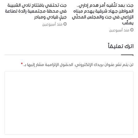
جت: بعد تلّقيه أمر هدم إداري..
جت تحتفي بافتتاح نادي الشبيبة
المواطن جهاد شرقية يهدم مبناه
في محطة مجتمعية رائدة لصناعة
الزراعي في جت والمجلس المحلّي
جيلٍ قيادي ومبادر
يعقّب
منذ أسبوعين
منذ أسبوعين
اترك تعليقاً
لن يتم نشر عنوان بريدك الإلكتروني.
الحقول الإلزامية مشار إليها بـ
*
ا
ل
ت
ع
ل
ي
ق