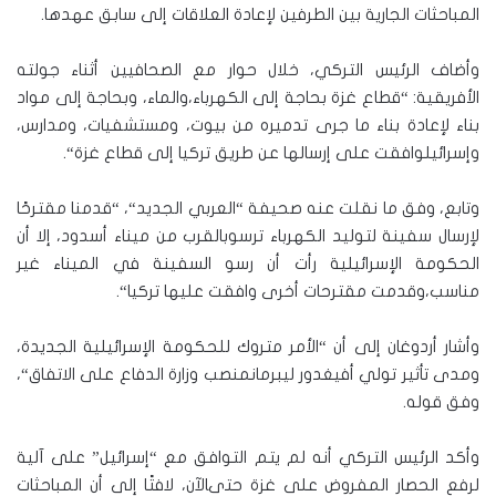
المباحثات الجارية بين الطرفين لإعادة العلاقات إلى سابق عهدها
.
وأضاف الرئيس التركي، خلال حوار مع الصحافيين أثناء جولته
الأفريقية
: “
قطاع غزة بحاجة إلى الكهرباء،والماء، وبحاجة إلى مواد
بناء لإعادة بناء ما جرى تدميره من بيوت، ومستشفيات، ومدارس،
وإسرائيلوافقت على إرسالها عن طريق تركيا إلى قطاع غزة
“.
وتابع، وفق ما نقلت عنه صحيفة
“
العربي الجديد
“
،
“
قدمنا مقترحًا
لإرسال سفينة لتوليد الكهرباء ترسوبالقرب من ميناء أسدود، إلا أن
الحكومة الإسرائيلية رأت أن رسو السفينة في الميناء غير
مناسب،وقدمت مقترحات أخرى وافقت عليها تركيا
“.
وأشار أردوغان إلى أن
“
الأمر متروك للحكومة الإسرائيلية الجديدة،
ومدى تأثير تولي أفيغدور ليبرمانمنصب وزارة الدفاع على الاتفاق
“
،
وفق قوله
.
وأكد الرئيس التركي أنه لم يتم التوافق مع
“
إسرائيل
”
على آلية
لرفع الحصار المفروض على غزة حتىالآن، لافتًا إلى أن المباحثات