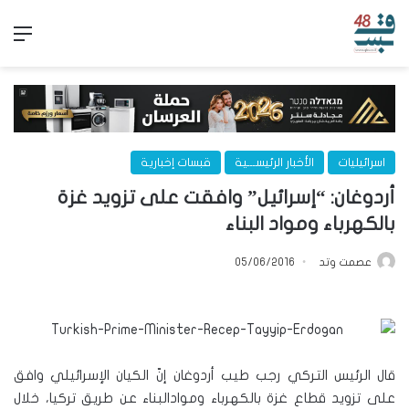
الق
اسرائيليات
الأخبار الرئيســـية
قبسات إخبارية
أردوغان: “إسرائيل” وافقت على تزويد غزة
بالكهرباء ومواد البناء
عصمت وتد
05/06/2016
قال الرئيس التركي رجب طيب أردوغان إنّ الكيان الإسرائيلي وافق
على تزويد قطاع غزة بالكهرباء وموادالبناء عن طريق تركيا، خلال