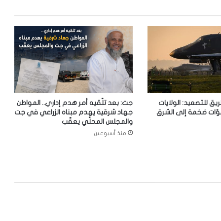
ريق للتصعيد: الولايات
جت: بعد تلّقيه أمر هدم إداري.. المواطن
وّات ضخمة إلى الشرق
جهاد شرقية يهدم مبناه الزراعي في جت
والمجلس المحلّي يعقّب
منذ أسبوعين