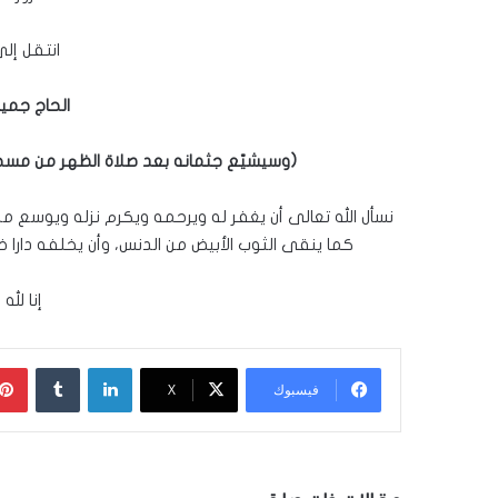
انتقل إلى
الحاج جمي
(وسيشيّع جثمانه بعد صلاة الظهر من مسجد
نسأل الله تعالى أن يغفر له ويرحمه ويكرم نزله ويوسع مدخ
كما ينقى الثوب الأبيض من الدنس، وأن يخلفه دارا خيرا
إنا لله
لينكدإن
‏Tumblr
فيسبوك
‫X