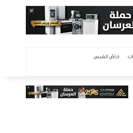
ت
خاصّ القبس