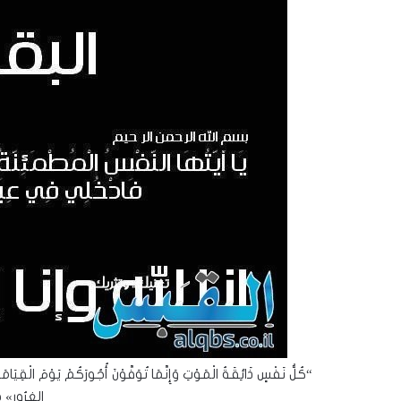
“كُلُّ نَفْسٍ ذَائِقَةُ الْمَوْتِ وَإِنَّمَا تُوَفَّوْنَ أُجُورَكُمْ يَوْمَ الْقِيَامَ
الغرُور»