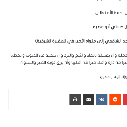
 رحمة الله تعالى
ل حسني أبو عصبه
 الشافعي إلى مثواه الأخير في المقبرة الشرقية)
له وأن يغسله بالماء والثلج والبرد وأن ينقيه من الذنوب والخطايا
ً من داره وأهلا خيراً من أهلها وأن يرزق ذويه الصبر والسلوان
 وإنا إليه راجعون
بينتيريست
‏Reddit
‏VKontakte
مشاركة عبر البريد
طباعة