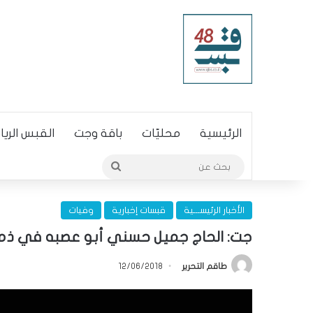
الرئيسية
محليّات
باقة وجت
القبس الري
بحث
عن
الأخبار الرئيســـية
قبسات إخبارية
وفيات
جت: الحاج جميل حسني أبو عصبه في ذمة 
طاقم التحرير
12/06/2018