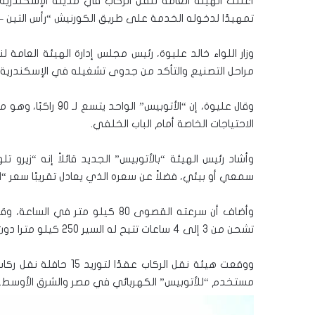
أعلنت الهيئة العامة لنقل الركاب في مدينة الإسكندري
تمهيدًا لدخوله الخدمة على طريق الكورنيش “رأس التين – 
وزار اللواء خالد عليوة، رئيس مجلس إدارة الهيئة العامة 
مراحل التصنيع والتأكد من جدوى تشغيله في الإسكندرية، لا
وقال عليوة، إن “الأتوبيس” الواحد يتسع لـ 90 راكبًا، وهو مكيف الهواء، ومزود بخاصية التتبع و”
الاحتياجات الخاصة أمام الباب الخلفي.
وأشاد رئيس الهيئة “بالأتوبيس” الجديد قائلاً إنه “زيرو 
سمعي أو بيئي، فضلاً عن سعره الذي يعادل تقريبًا سعر “الأتوبيسات” 
تشحن من 3 إلى 4 ساعات تتيح له السير 250 كيلو مترا دون تشغيل التكييف و210 كيلو متر في حالة تشغيل التكييف.
ووقعت هيئة نقل الركاب عقدًا لتوريد 15 حافلة نقل ركاب، تعمل بالكهرباء مع شركة “
مستخدم “للأتوبيس” الكهربائي في مصر والشرق الأوسط.