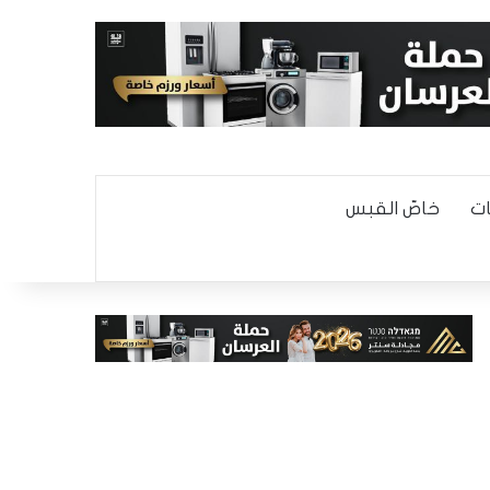
ت
خاصّ القبس