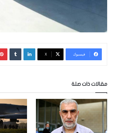
لينكدإن
‏Tumblr
فيسبوك
‫X
مقالات ذات صلة