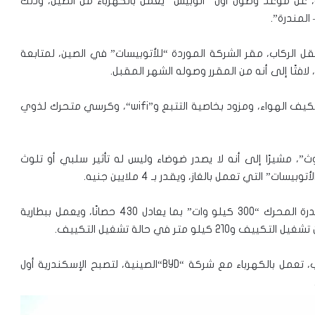
ة، عن موعد وصول أول “أتوبيس” يعمل بالكهرباء من الصين، وذلك
المندرة”.
لنقل الركاب، مقر الشركة الموردة “للأتوبيسات” في الصين، لمتابعة
فتًا إلى أنه من المقرر وصوله الشهر المقبل.
wifi
“، وكرسي متحرك لذوي
تلوث”، مشيرًا إلى أنه لا يصدر ضوضاء وليس له تأثير سلبي أو تلوث
التي تعمل بالغاز، ويقدر بـ 4 ملايين جنيه.
وأضاف أن سرعته القصوى 80 كيلو متر في الساعة، وقدرة المحرك “300 كيلو وات” بما يعادل 430 حصانًا، ويعمل ببطارية
BYD
“الصينية، لتصبح الإسكندرية أول