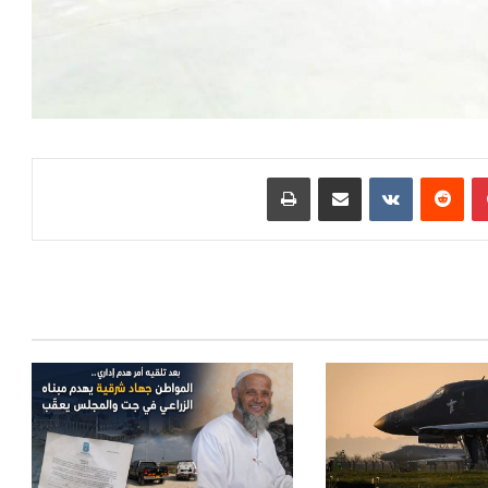
بينتيريست
‏Reddit
‏VKontakte
مشاركة عبر البريد
طباعة