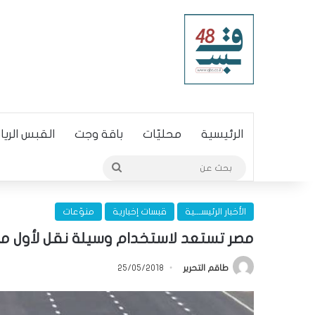
الرئيسية
محليّات
باقة وجت
القبس الري
بحث
عن
الأخبار الرئيســـية
قبسات إخبارية
منوّعات
مصر تستعد لاستخدام وسيلة نقل لأول م
طاقم التحرير
25/05/2018