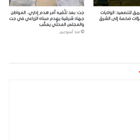
ريق للتصعيد: الولايات
جت: بعد تلّقيه أمر هدم إداري.. المواطن
وّات ضخمة إلى الشرق
جهاد شرقية يهدم مبناه الزراعي في جت
والمجلس المحلّي يعقّب
منذ أسبوعين