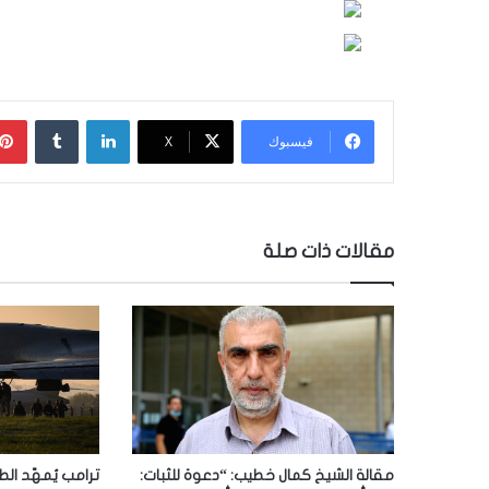
لينكدإن
‏Tumblr
فيسبوك
‫X
مقالات ذات صلة
مقالة الشيخ كمال خطيب: “دعوة للثبات:
ترامب يُمهّد الط