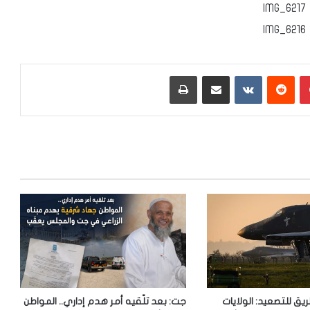
بينتيريست
‏Reddit
‏VKontakte
مشاركة عبر البريد
طباعة
ريق للتصعيد: الولايات
جت: بعد تلّقيه أمر هدم إداري.. المواطن