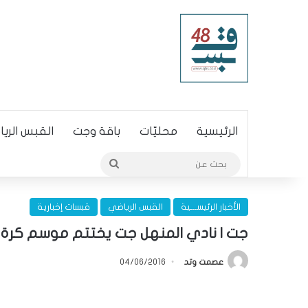
الرئيسية
محليّات
باقة وجت
القبس الري
بحث
عن
الأخبار الرئيســـية
القبس الرياضي
قبسات إخبارية
جت | نادي المنهل جت يختتم موسم كرة
عصمت وتد
04/06/2016