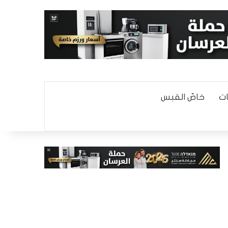
ت
خاصّ القبس