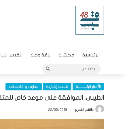
الرئيسية
محليّات
باقة وجت
القبس الري
بحث
عن
الأخبار الرئيســـية
قبسات إخبارية
مدارس وأكاديميّات
الطيبي: الموافقة على موعد خاص للمتقد
طاقم التحرير
22/05/2018