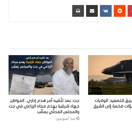
بينتيريست
‏Reddit
‏VKontakte
مشاركة عبر البريد
طباعة
ريق للتصعيد: الولايات
جت: بعد تلّقيه أمر هدم إداري.. المواطن
وّات ضخمة إلى الشرق
جهاد شرقية يهدم مبناه الزراعي في جت
والمجلس المحلّي يعقّب
منذ أسبوعين