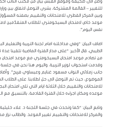
وصل الى صحيفة وموقع القبس بيان من مكتب النائب احمد ال
للتغيير – القائمة المشتركة، بشرى التوصل لاتفاق بين وزار
وبين المركز القطري للامتحانات والتقييم بصفته المسؤو
نفس اليوم”.
اضاف البيان: “وفي مداخلته امام لجنة التربية والتعليم ال
الطيبي، قال الأخير: “على مدار الفترة الماضية تلقينا ع
وقدمت استجواب لوزير التربية، واليوم هنا نحن في جلسة
جانب زملائي النواب مسعود غنايم وعيساوي فريج”. وأضاف ال
الموضوع، حيث تم التوصل الى حل لطلابنا. على الطلاب الم
للامتحانات والتقييم خلال الثلاثة ايام التي تلي امتحا
موعده ومكان اجراءه خلال الفترة القادمة، بالتنسيق مع ا
وتابع البيان: “كما وتحدث في جلسة اللجنة د. علاء خليلي
والمركز للامتحانات والتقييم تغيير الموعد. والطالب نز