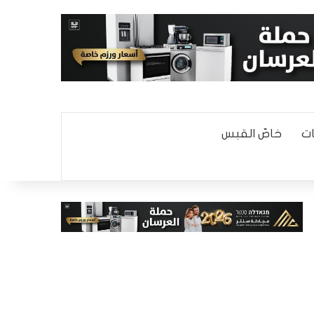
ت
خاصّ القبس