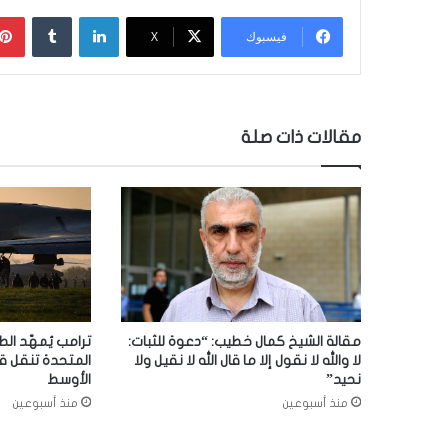
لينكدإن
‏Tumblr
فيسبوك
‫X
مقالات ذات صلة
مقالة الشيخ كمال خطيب: “دعوة للثبات:
ترامب يُمهّد الط
لا والله لا نقول إلا ما قال الله لا نقيل ولا
المتحدة تنقل ق
نحيد”
الأوسط
منذ أسبوعين
منذ أسبوعين