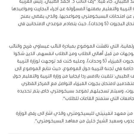
طيبي، جاء فيه: “زفّ النائب د. أحمد الطيبي، رئيس العربية
ة التربية والتعليم بصفتها المسؤولة عن اجراء البجاريت ومواعيدها
ل عن امتحانات البسيخومتري ومواعديها، والذي يقضي بمنح
موعد خاص لامتحان البسيخومتري للطلاب المتقدّمين لامتحان البجروت (٥ وحدات)، حيث يتصادم موعدي الامتحانين في
برلمانية، التي ناقشت الموضوع بمبادرة النائب عيساوي فريج والنائب
دة توجهات من قبل أهالي الطلاب ومن الطلاب انفسهم، الذين شكوا
من تصادم موعد امتحان البسيخومتري مع موعد امتحان بجروت الفيزياء (٥ وحدات)، وعليه كنت قد توجهت لوزارة التربية
 خاصة في لجنة التربية حول الموضوع، حيث نتابع الموضوع الى
طيبي: تلقيت بالامس ردا ايجابيا من وزارة التربية والتعليم حول
تقدمين لامتحان بجروت الفيزياء التواصل مع المركز القطري
ن البجروت، وسيتم تسجيلهم لموعد بسيخومتري خاص يتم تحديده
لجامعات التي ستمنح القاعات للطلاب”.
ة من معهد انفينيتي للبسيخومتري والذي اشار الى رفض الوزارة
ار مجدوب وسعيد الشيخ خليل من معاهد البسيخومتري”.