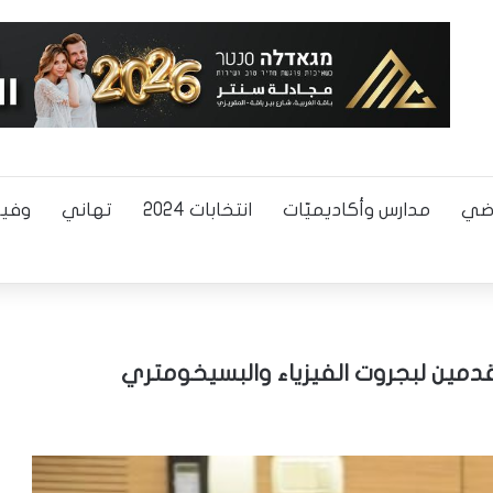
اضي
مدارس وأكاديميّات
انتخابات 2024
تهاني
وفيا
مين لبجروت الفيزياء والبسيخومتري