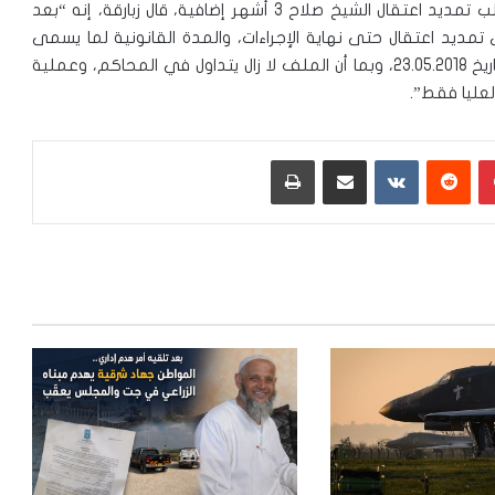
وحولة المسألة القانونية بخصوص توجه النيابة للعليا بطلب تمديد اعتقال الشيخ صلاح 3 أشهر إضافية، قال زبارقة، إنه “بعد
ئحة اتهام ضد الشيخ رائد بتاريخ 24.08.2017 جرى تمديد اعتقال حتى نهاية الإجراءات، والمدة القانونية لما يسمى
نهاية الإجراءات هي 9 أشهر تنتهي بالنسبة للشيخ رائد بتاريخ 23.05.2018، وبما أن الملف لا زال يتداول في المحاكم، وعملية
عليا فقط”.
بينتيريست
‏Reddit
‏VKontakte
مشاركة عبر البريد
طباعة