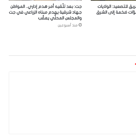
ريق للتصعيد: الولايات
جت: بعد تلّقيه أمر هدم إداري.. المواطن
وّات ضخمة إلى الشرق
جهاد شرقية يهدم مبناه الزراعي في جت
والمجلس المحلّي يعقّب
منذ أسبوعين