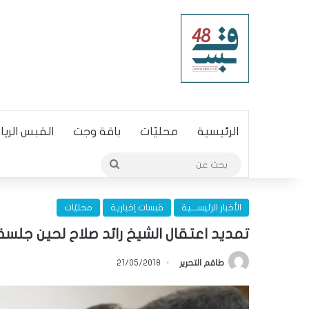
الرئيسية
محليّات
باقة وجت
القبس الري
بحث
عن
الأخبار الرئيســـية
قبسات إخبارية
محليّات
تمديد اعتقال الشيخ رائد صلاح لحين جلسة
طاقم التحرير
21/05/2018