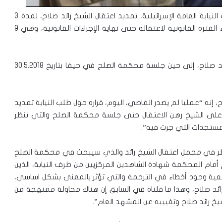
أرجأ قاضي المحكمة العليا، اليوم الإثنين، النظر في طلب النيابة العامة الإسرائيلية، تمديد اعتقال الشيخ رائد صلاح، لمدة 3
أشهر إضافية، على ذمة الملف المعتقل فيه، بعد انتهاء الفترة القانونية لاعتقاله حتى نهاية الإجراءات القانونية، وهي 9
في المقابل، وافق القاضي على تمديد اعتقال الشيخ رائد صلاح، إلى حين جلسة محكمة الصلح في حيفا بتاريخ 30.5.2018
 إنه “عمليا لم يصدر القاضي، اليوم، قراره حول طلب النيابة تمديد
نه اقترح الإبقاء على الشيخ رهن الاعتقال حتى جلسة محكمة الصلح والتي تنظر
مستجدات التي جرت فيه”.
نظر في مجمل اعتقال الشيخ رائد والذي سيبحث في محكمة الصلح
، في هذه الجلسة سنضع أمام المحكمة شهادة الشاهدين المركزيين من طرف النيابة، الذين
قطعية وجود أخطاء في الترجمة والتي تؤثر بالمعنى بشكل اساسي،
د صلاح، وهذا ما قلناه في السابق إن هناك محاولة ممنهجة من
يخ رائد صلاح وتغييبه عن المشهد العام”.