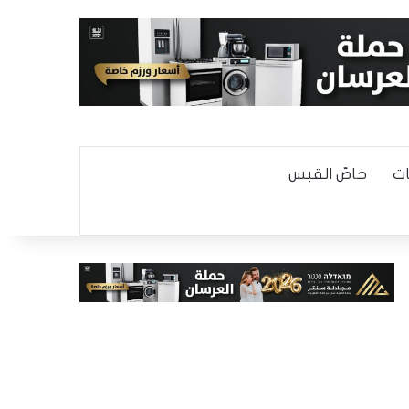
ت
خاصّ القبس