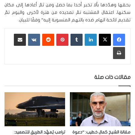
بحقها وهدّدها بألا تخبر أحدا بما حصل ومن ثمّ أعادها إلى مكان
سكنها، اعتقال المشتبه تمّ تمديده من فترة لأخرى واليوم تمّ
تقديم لائحة اتهام ضده بالتهم المنسوبة إليه” وفقًا للبيان.
لينكدإن
‏Tumblr
بينتيريست
‏Reddit
‏VKontakte
مشاركة عبر البريد
طباعة
مقالات ذات صلة
مقالة الشيخ كمال خطيب: “دعوة
ترامب يُمهّد الطريق للتصعيد: