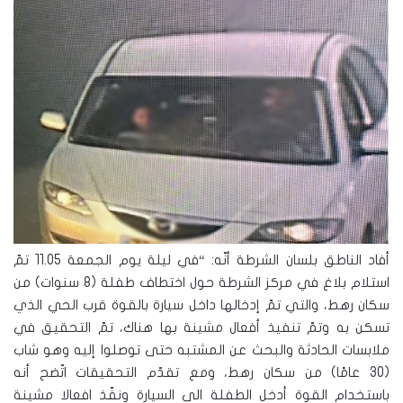
أفاد الناطق بلسان الشرطة أنّه: “في ليلة يوم الجمعة 11.05 تمّ
استلام بلاغ في مركز الشرطة حول اختطاف طفلة (8 سنوات) من
سكان رهط، والتي تمّ إدخالها داخل سيارة بالقوة قرب الحي الذي
تسكن به وتمّ تنفيذ أفعال مشينة بها هناك، تمّ التحقيق في
ملابسات الحادثة والبحث عن المشتبه حتى توصلوا إليه وهو شاب
(30 عامًا) من سكان رهط، ومع تقدّم التحقيقات اتّضح أنه
باستخدام القوة أدخل الطفلة الى السيارة ونفّذ افعالا مشينة