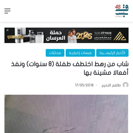
الق
الأخبار الرئيســـية
قبسات إخبارية
محليّات
شاب من رهط اختطف طفلة (8 سنوات) ونفذ
أفعالا مشينة بها
طاقم التحرير
17/05/2018