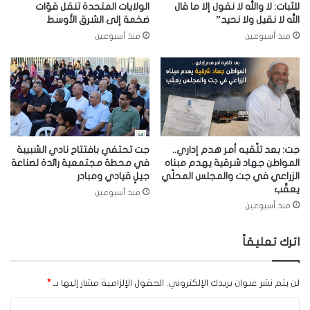
للثبات: لا والله لا نقول إلا ما قال
الولايات المتحدة تنقل قوّات
الله لا نقيل ولا نحيد”
ضخمة إلى الشرق الأوسط
منذ أسبوعين
منذ أسبوعين
جت: بعد تلّقيه أمر هدم إداري..
جت تحتفي بافتتاح نادي الشبيبة
المواطن جهاد شرقية يهدم مبناه
في محطة مجتمعية رائدة لصناعة
الزراعي في جت والمجلس المحلّي
جيلٍ قيادي ومبادر
يعقّب
منذ أسبوعين
منذ أسبوعين
اترك تعليقاً
لن يتم نشر عنوان بريدك الإلكتروني.
الحقول الإلزامية مشار إليها بـ
*
ا