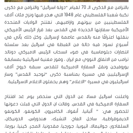
بالتزامن مع الذكرى الـ 70 لقيام “دولة اسرائيل” والتزامن مع ذكرى
نكبة شعبنا الفلسطيني عام 1948 التي هجر فيها ونزح مئات آلاف
الفلسطينيين من بيوتهم واراضيهم، تفتتح الولايات المتحدة
الأمريكية سفارتها الجديدة في القدس بعد قرار الرئيس الأمريكي
بنقلها اعترافًا منه بالقدس عاصمة لإسرائيل. وكل ذلك يأتي في
أسبوع تسود فيه حالة من الغبطة في اسرائيل بعد سلسلة
انتصارات دبلوماسية في ضوء انسحاب الرئيس الاميركي دونالد
ترامب من الاتفاق النووي مع ايران ، وفوز مغنية اسرائيلية بمسابقة
يوروفيجن ونقل السفارة الاميركية للقدس. سبقه خروج آلاف
الإسرائيليين في مسيرة بمناسبة ذكرى “توحيد القدس” وسار
اسرائيليون في مسيرة “الاعلام” وهم يحملون الاعلام الاسرائيلية.
واعلنت اسرائيل مساءً عن الدول التي ستحضر يوم غد افتتاح
السفارة الامريكية في القدس. وقالت ان الدول التي قبلت دعوتها
للحضور هي: ” ألبانيا، أنغولا، الكاميرون، الكونغو، الكونغو
الديموقراطية، ساحل العاج، التشيك، هندوراس، الدونيكان،
السلفادور، جواتيمالا، اثيوبيا، جورجيا، مقدونيا، المجر، كينيا، بورما،