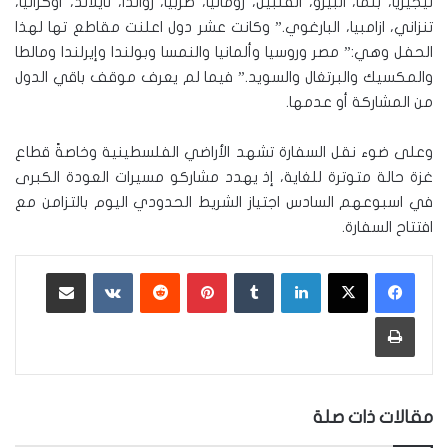
نيجيريا، بنما، البيرو، الفلبين، رومانيا، صربيا، رواندا، تايلاند، أوكرانيا،
تنزاني، ازامبيا، البارغوي.” وكانت عشر دول اعلنت مقاطع تها لهذا
الحفل وهي:” مصر وروسيا وألمانيا والنمسا وبولندا وإيرلندا ومالطا
والمكسيك والبرتغال والسويد.” فيما لم يعرف موقف باقي الدول
من المشاركة أو عدمها.
وعلى ضوء نقل السفارة تشهد الأراضي الفلسطينية وخاصةً قطاع
غزة حالة متوترة للغاية، إذ يهدد مشاركو مسيرات العودة الكبرى
في اسبوعهم السادس اجتياز الشريط الحدودي اليوم بالتزامن مع
افتتاح السفارة.
لينكدإن
‏Tumblr
بينتيريست
‏Reddit
‏VKontakte
مشاركة عبر البريد
طباعة
مقالات ذات صلة