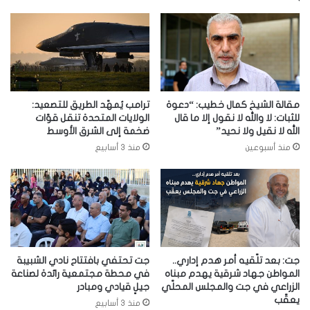
مقالة الشيخ كمال خطيب: “دعوة
ترامب يُمهّد الطريق للتصعيد:
للثبات: لا والله لا نقول إلا ما قال
الولايات المتحدة تنقل قوّات
الله لا نقيل ولا نحيد”
ضخمة إلى الشرق الأوسط
منذ أسبوعين
منذ 3 أسابيع
جت: بعد تلّقيه أمر هدم إداري..
جت تحتفي بافتتاح نادي الشبيبة
المواطن جهاد شرقية يهدم مبناه
في محطة مجتمعية رائدة لصناعة
الزراعي في جت والمجلس المحلّي
جيلٍ قيادي ومبادر
يعقّب
منذ 3 أسابيع