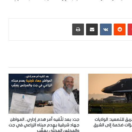
بينتيريست
‏Reddit
‏VKontakte
مشاركة عبر البريد
طباعة
ريق للتصعيد: الولايات
جت: بعد تلّقيه أمر هدم إداري.. المواطن
وّات ضخمة إلى الشرق
جهاد شرقية يهدم مبناه الزراعي في جت
والمجلس المحلّي يعقّب