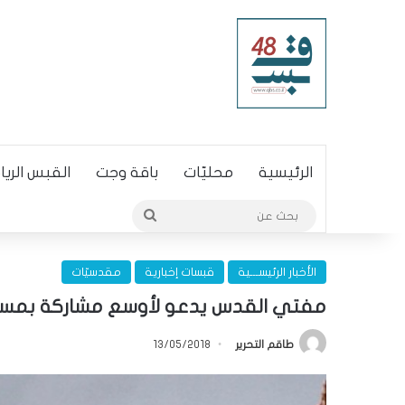
الرئيسية
محليّات
باقة وجت
القبس الري
بحث
عن
الأخبار الرئيســـية
قبسات إخبارية
مقدسيّات
مفتي القدس يدعو لأوسع مشاركة بمسير
طاقم التحرير
13/05/2018