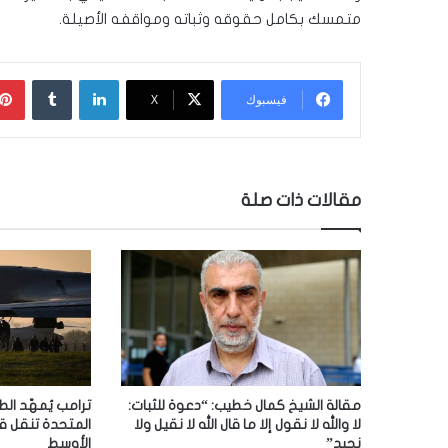
متمسك بكامل حقوقه وثباته ومواقفه الأصيلة.
لينكدإن
‏Tumblr
فيسبوك
‫X
مقالات ذات صلة
مقالة الشيخ كمال خطيب: “دعوة للثبات:
ترامب يُمهّد الط
لا والله لا نقول إلا ما قال الله لا نقيل ولا
المتحدة تنقل ق
نحيد”
الأوسط