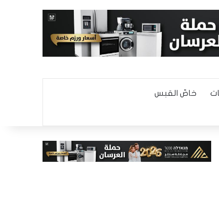
ت
خاصّ القبس