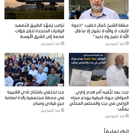
مقالة الشيخ كمال خطيب: “دعوة
ترامب يُمهّد الطريق للتصعيد:
للثبات: لا والله لا نقول إلا ما قال
الولايات المتحدة تنقل قوّات
الله لا نقيل ولا نحيد”
ضخمة إلى الشرق الأوسط
منذ أسبوعين
منذ أسبوعين
جت: بعد تلّقيه أمر هدم إداري..
جت تحتفي بافتتاح نادي الشبيبة
المواطن جهاد شرقية يهدم مبناه
في محطة مجتمعية رائدة لصناعة
الزراعي في جت والمجلس المحلّي
جيلٍ قيادي ومبادر
يعقّب
منذ أسبوعين
منذ أسبوعين
اترك تعليقاً