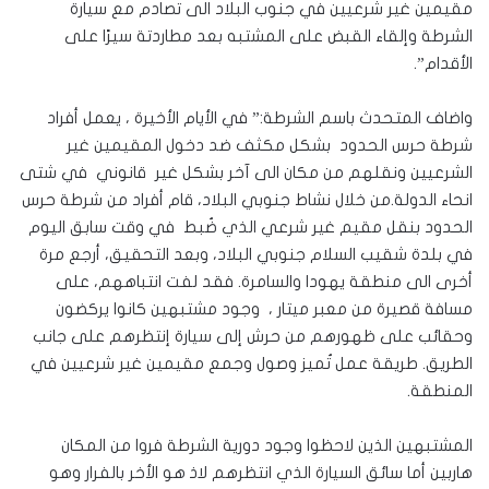
مقيمين غير شرعيين في جنوب البلاد الى تصادم مع سيارة
الشرطة وإلقاء القبض على المشتبه بعد مطاردتة سيرًا على
الأقدام”.
واضاف المتحدث باسم الشرطة:” في الأيام الأخيرة ، يعمل أفراد
شرطة حرس الحدود بشكل مكثف ضد دخول المقيمين غير
الشرعيين ونقلهم من مكان الى آخر بشكل غير قانوني في شتى
انحاء الدولة.من خلال نشاط جنوبي البلاد، قام أفراد من شرطة حرس
الحدود بنقل مقيم غير شرعي الذي ضُبط في وقت سابق اليوم
في بلدة شقيب السلام جنوبي البلاد، وبعد التحقيق، أرجع مرة
أخرى الى منطقة يهودا والسامرة. فقد لفت انتباههم، على
مسافة قصيرة من معبر ميتار ، وجود مشتبهين كانوا يركضون
وحقائب على ظهورهم من حرش إلى سيارة إنتظرهم على جانب
الطريق. طريقة عمل تُميز وصول وجمع مقيمين غير شرعيين في
المنطقة.
المشتبهين الذين لاحظوا وجود دورية الشرطة فروا من المكان
هاربين أما سائق السيارة الذي انتظرهم لاذ هو الأخر بالفرار وهو