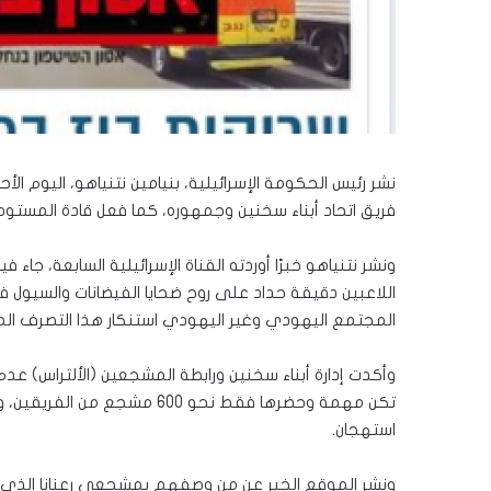
نشر رئيس الحكومة الإسرائيلية، بنيامين نتنياهو، اليوم ا
فريق اتحاد أبناء سخنين وجمهوره، كما فعل قادة المستوطن
ونشر نتنياهو خبرًا أوردته القناة الإسرائيلية السابعة، جا
اللاعبين دقيقة حداد على روح ضحايا الفيضانات والسيول 
المجتمع اليهودي وغير اليهودي استنكار هذا التصرف الم
وأكدت إدارة أبناء سخنين ورابطة المشجعين (الألتراس) عدم
تكن مهمة وحضرها فقط نحو 600
استهجان.
ونشر الموقع الخبر عن من وصفهم بمشجعي رعنانا الذي تو