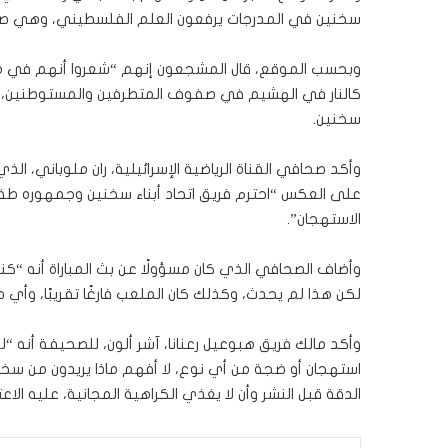
سخنين في المدرجات يرفعون العلم الفلسطيني، وهي صورة
وبحسب الموقع، قال المشجعون إنهم “شعروا أنهم في منا
كالنار في الهشيم في صفوف المتطرفين والمستوطنين، وتس
سخنين.
وأكد صحافي القناة الرياضية الإسرائيلية، ران ملوباني، ال
على العكس “احترم فريق اتحاد أبناء سخنين وجمهوره طقس
الاستهجان”.
وأضاف الصحافي الذي كان مسؤولًا عن بث المباراة أنه “ك
لكن هذا لم يحدث، وكذلك كان الملعب فارغًا تقريبًا، وأي
وأكد مالك فريق هبوعيل رعنانا، آشر ألون، للصحيفة أنه 
استهجان أو ضجة من أي نوع، لا أفهم ماذا يريدون من سخن
الدقة قبل النشر وأن لا يغذي الكراهية المجانية، عليه الا