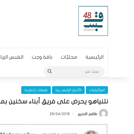
الرئيسية
محليّات
باقة وجت
القبس الري
بحث
عن
اسرائيليات
الأخبار الرئيســـية
قبسات إخبارية
نتنياهو يحرض على فريق أبناء سخنين ب
طاقم التحرير
29/04/2018