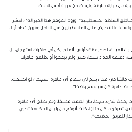
 من مباراة سابقة وليست من مباراة أمس السبت.
طق السلطة الفلسطينية”، وروج الموقع هذا الخبر الذي انتشر
ابقوا للتحريض على الفلسطينيين في الداخل وفريق اتحاد أبناء
ذي بث المباراة، لصحيفة “هآرتس، أنه لم يكن أي صافرات استهجان، بل
 دقيقة الحداد بشكل كبير، ولم يزعجوا أو يطلقوا صافرات
نت جالسًا في مكان يتيح لي سماع أي صافرة استهجان لو انطلقت،
 صوت صافرة كان سيسمع واضحًا”.
“لم يحدث شيء كهذا، كان الصمت مطبقًا، ولم تطلق أي صافرة
ين، تصرفهم كان مثاليًا، كنت أتوقع من رئيس الحكومة تحري
عتذار للفريق المضيف”.