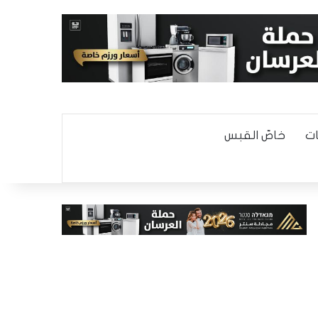
ت
خاصّ القبس