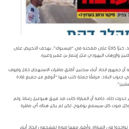
لأحد، خبرًا كاذبًا على صفحته في “فيسبوك”، بهدف التحريض على
ين والإرهاب اليهودي مثل إيتمار بن غفير وغيره.
ء فيه أن جمهور اتحاد أبناء سخنين أطلق صافرات الاستهجان خلال وقوف
في جنوب البلاد، مرفقًا جملة كتب فيها “أتوقع من جميع قادة
شين”.
 حدوث ذلك، خاصة أن المباراة كانت ضد فريق هبوعيل رعنانا، ولم
 مشجع من الفريقين، وكل صوت كان سيسمع بوضوح، لكن لم يكن هناك أي صافرة
اجدوا في المباراة، وأرفق معها صورة لمشجعي اتحاد أبناء