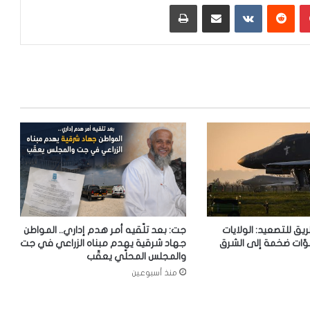
بينتيريست
‏Reddit
‏VKontakte
مشاركة عبر البريد
طباعة
ريق للتصعيد: الولايات
جت: بعد تلّقيه أمر هدم إداري.. المواطن
وّات ضخمة إلى الشرق
جهاد شرقية يهدم مبناه الزراعي في جت
والمجلس المحلّي يعقّب
منذ أسبوعين