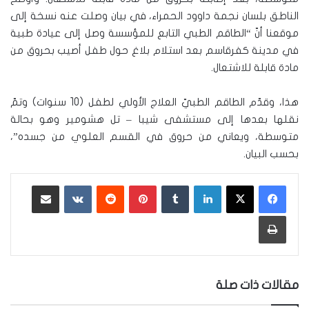
الناطق بلسان نجمة داوود الحمراء، في بيان وصلت عنه نسخة إلى
موقعنا أنّ “الطاقم الطبي التابع للمؤسسة وصل إلى عيادة طبية
في مدينة كفرقاسم بعد استلام بلاغ حول طفل أصيب بحروق من
مادة قابلة للاشتعال.
هذا، وقدّم الطاقم الطبيّ العلاج الأولي لطفل (10 سنوات) وتمّ
نقلها بعدها إلى مستشفى شيبا – تل هشومير وهو بحالة
متوسطة، ويعاني من حروق في القسم العلوي من جسده”،
بحسب البيان.
لينكدإن
‏Tumblr
بينتيريست
‏Reddit
‏VKontakte
مشاركة عبر البريد
طباعة
مقالات ذات صلة