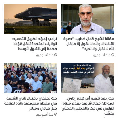
مقالة الشيخ كمال خطيب: “دعوة
ترامب يُمهّد الطريق للتصعيد:
للثبات: لا والله لا نقول إلا ما قال
الولايات المتحدة تنقل قوّات
الله لا نقيل ولا نحيد”
ضخمة إلى الشرق الأوسط
منذ أسبوعين
منذ أسبوعين
جت: بعد تلّقيه أمر هدم إداري..
جت تحتفي بافتتاح نادي الشبيبة
المواطن جهاد شرقية يهدم مبناه
في محطة مجتمعية رائدة لصناعة
الزراعي في جت والمجلس المحلّي
جيلٍ قيادي ومبادر
يعقّب
منذ أسبوعين