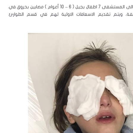
وجاء في بيان مستشفى هعيمك في العفولة “انه وصل الى المستشفى 7 اطفال بجيل ( 6 – 10 أعوام ) مصابين بحروق في
ة، ويتم تقديم الاسعافات الاولية لهم في قسم الطوارئ