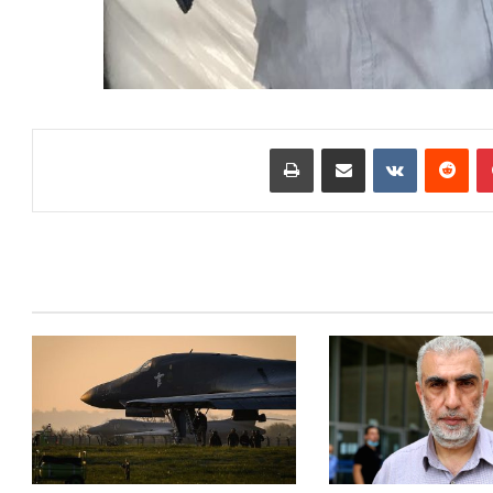
بينتيريست
‏Reddit
‏VKontakte
مشاركة عبر البريد
طباعة