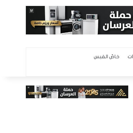
ت
خاصّ القبس