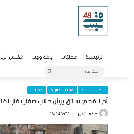
الرئيسية
محليّات
باقة وجت
القبس الري
بحث
عن
الأخبار الرئيسية
قبسات إخبارية
محليّات
أم الفحم: سائق يرش طلاب صغار بغاز الف
طاقم التحرير
26/04/2018