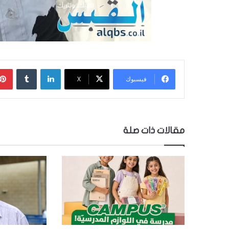
لينكدإن
‏Tumblr
فيسبوك
‫X
مقالات ذات صلة