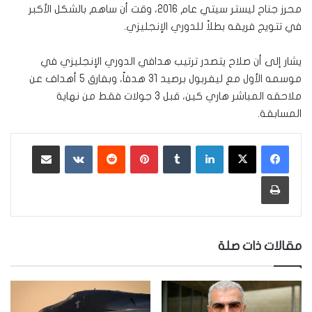
محرز جناح ليستر سيتي عام 2016، وقت أن ساهم بالشكل الأكبر
في تتويج فريقه بطلاً للدوري الإنجليزي
.
يشار إلى أن صلاح يتصدر ترتيب هدافي الدوري الإنجليزي في
موسمه الأول مع ليفربول برصيد 31 هدفاً، وبفارق 5 أهداف عن
ملاحقه المباشر هاري كين، قبل 3 جولات فقط من نهاية
المسابقة.
لينكدإن
‏Tumblr
بينتيريست
‏Reddit
‏VKontakte
مشاركة عبر البريد
طباعة
مقالات ذات صلة