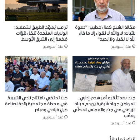
مقالة الشيخ كمال خطيب: “دعوة
ترامب يُمهّد الطريق للتصعيد:
للثبات: لا والله لا نقول إلا ما قال
الولايات المتحدة تنقل قوّات
الله لا نقيل ولا نحيد”
ضخمة إلى الشرق الأوسط
منذ أسبوعين
منذ أسبوعين
جت: بعد تلّقيه أمر هدم إداري..
جت تحتفي بافتتاح نادي الشبيبة
المواطن جهاد شرقية يهدم مبناه
في محطة مجتمعية رائدة لصناعة
الزراعي في جت والمجلس المحلّي
جيلٍ قيادي ومبادر
يعقّب
منذ أسبوعين
منذ أسبوعين
اترك تعليقاً