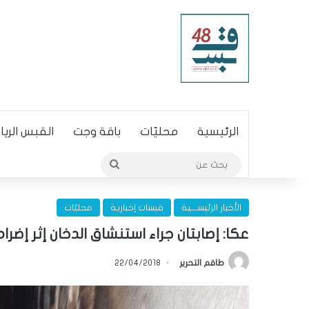
الرئيسية
محليّات
باقة وجت
القبس الري
بحث
عن
الأخبار الرئيســـية
قبسات إخبارية
محليّات
عكا: إصابتان جراء استنشاق الدخان إثر إضر
طاقم التحرير
22/04/2018