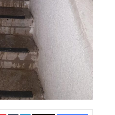
لينكدإن
‏Tumblr