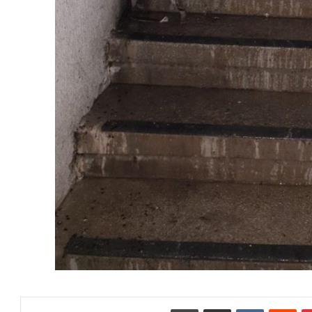
بينتيريست
‏Reddit
‏VKontakte
مشاركة عبر البريد
طباعة