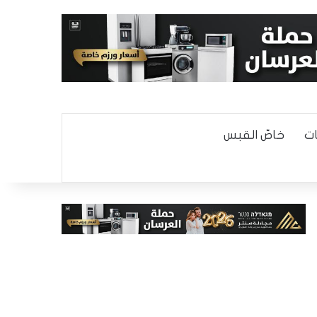
ت
خاصّ القبس