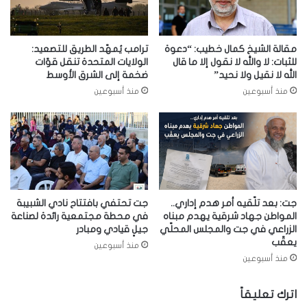
مقالة الشيخ كمال خطيب: “دعوة
ترامب يُمهّد الطريق للتصعيد:
للثبات: لا والله لا نقول إلا ما قال
الولايات المتحدة تنقل قوّات
الله لا نقيل ولا نحيد”
ضخمة إلى الشرق الأوسط
منذ أسبوعين
منذ أسبوعين
جت: بعد تلّقيه أمر هدم إداري..
جت تحتفي بافتتاح نادي الشبيبة
المواطن جهاد شرقية يهدم مبناه
في محطة مجتمعية رائدة لصناعة
الزراعي في جت والمجلس المحلّي
جيلٍ قيادي ومبادر
يعقّب
منذ أسبوعين
منذ أسبوعين
اترك تعليقاً