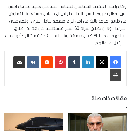
وكان رئيس المكتب السياسي لحماس اسماعيل هنية قد قال امس
في فعاليات يوم الاسير الفلسطيني ان حماس مستعدة للتفاوض
عن طريق طرف ثالث من اجل ابرام صفقة تبادل اسرى، ولكن على
اسرائيل اولا ان تطلق سراح 60 اسيرا فلسطينيا كان قد تم اطلاق
سراحهم عام 2011 ضمن صفقة وفاء الاحرار (صفقة شاليط) وأعادت
اسرائيل اعتقالهم.
لينكدإن
‏Tumblr
بينتيريست
‏Reddit
‏VKontakte
مشاركة عبر البريد
طباعة
مقالات ذات صلة