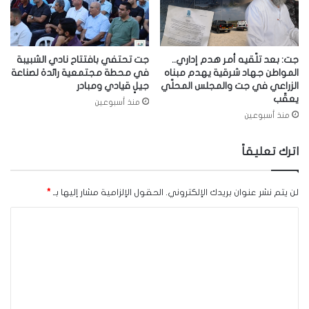
جت: بعد تلّقيه أمر هدم إداري..
جت تحتفي بافتتاح نادي الشبيبة
المواطن جهاد شرقية يهدم مبناه
في محطة مجتمعية رائدة لصناعة
الزراعي في جت والمجلس المحلّي
جيلٍ قيادي ومبادر
يعقّب
منذ أسبوعين
منذ أسبوعين
اترك تعليقاً
لن يتم نشر عنوان بريدك الإلكتروني.
الحقول الإلزامية مشار إليها بـ
*
ا
ل
ت
ع
ل