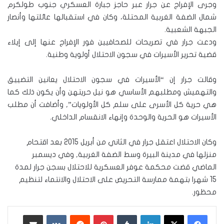
وجرى الإفراج عن جرار عبر حاجز جبارة العسكري جنوب طولكرم
شمال الضفة الغربية المحتلة، وكان في استقبالها عائلتها وأنصار
الجبهة الشعبية.
ودعت جرار في تصريحات للصحافيين فور الإفراج عنها إلى إيلاء
قضية تحرير الأسيرات في سجون الاحتلال أولوية وطنية.
وقالت جرار إن “الأسيرات في سجون الاحتلال يعانين التضييق
والتهميش ومطلبهم الأساسي هو نيل حريتهن وأن يكون ذلك كما
هي حرية كل الأسرى على سلم كل الأولويات”, وأضافت أن مطلب
الأسيرات هو الحرية والوحدة وإنهاء الانقسام الداخلي.
وكان الاحتلال اعتقل جرار في الثاني من أبريل 2015 بعد اقتحام
منزلها في مدينة البيرة وسط الضفة الغربية, وفي ديسمبر
الماضي قضت محكمة عوفر العسكرية للاحتلال بسجن جرار لمدة
15 شهرا بتهمة ممارسة التحريض على الاحتلال والانتماء لتنظيم
محظور.
لينكدإن
‏Tumblr
بينتيريست
‏Reddit
‏VKontakte
مشاركة عبر البريد