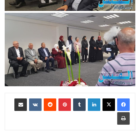
لينكدإن
‏Tumblr
بينتيريست
‏Reddit
‏VKontakte
مشاركة عبر البريد
طباعة