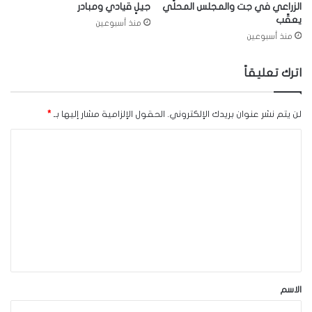
الزراعي في جت والمجلس المحلّي
جيلٍ قيادي ومبادر
يعقّب
منذ أسبوعين
منذ أسبوعين
اترك تعليقاً
لن يتم نشر عنوان بريدك الإلكتروني.
الحقول الإلزامية مشار إليها بـ
*
ا
ل
ت
ع
ل
ي
ق
*
الاسم