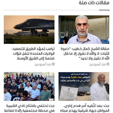
مقالات ذات صلة
مقالة الشيخ كمال خطيب: “دعوة
ترامب يُمهّد الطريق للتصعيد:
للثبات: لا والله لا نقول إلا ما قال
الولايات المتحدة تنقل قوّات
الله لا نقيل ولا نحيد”
ضخمة إلى الشرق الأوسط
منذ أسبوعين
منذ أسبوعين
جت: بعد تلّقيه أمر هدم إداري..
جت تحتفي بافتتاح نادي الشبيبة
المواطن جهاد شرقية يهدم مبناه
في محطة مجتمعية رائدة لصناعة