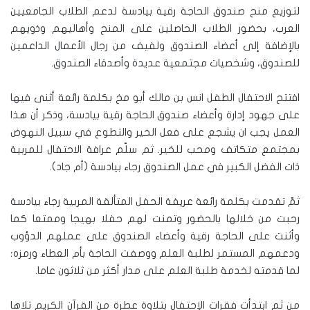
لتوزيع منح صندوق الحاجة رقية بيادسة لدعم الطلاب الجامعيين
العرب، بحضور الطلاب الحاصلين على المنح وأهاليهم وذويهم
بالإضافة إلى أعضاء الصندوق ولفيف من رجال الأعمال الداعمين
للصندوق، وشخصيات مجتمعية عديدة وأصدقاء الصندوق.
افتتح الاحتفال الطفل انس بن مالك أبو مخ بكلمة رائعة أثنى فيها
على جهود إدارة وأعضاء صندوق الحاجة رقية بيادسة، وذكر أن هذا
العمل يجب ان يشجع على فعل الخير والتطوع في سبيل النهوض
بمجتمع متكاتف ومحب للخير. ثم سلّم عرافة الاحتفال للمربية
ذات الفضل الكبير في عمل الصندوق رجاء بيادسة (أم جاد).
ثمّ تقدمت بكلمة رائعة عريفة الحفل المتألقة المربية رجاء بيادسة
رحبت من خلالها بالحضور وتمنت لهم حفلا بهيجا وممتعا كما
وأثنت على الحاجة رقية وأعضاء الصندوق على عملهم الدؤوب
ودعمهم المستمر لطلبة العلم ووصفت الحاجة بأم العطاء ورمزه؛
لما قدمته لخدمة طلبة العلم على مدار أكثر من ثلاثون عاما.
من ثم ابتدأت فقرات الإحتفال بتلاوة عطرة من القرآن الكريم تلاها