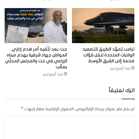
ترامب يُمهّد الطريق للتصعيد:
جت: بعد تلّقيه أمر هدم إداري..
الولايات المتحدة تنقل قوّات
المواطن جهاد شرقية يهدم مبناه
ضخمة إلى الشرق الأوسط
الزراعي في جت والمجلس المحلّي
يعقّب
منذ أسبوعين
منذ أسبوعين
اترك تعليقاً
لن يتم نشر عنوان بريدك الإلكتروني.
الحقول الإلزامية مشار إليها بـ
*
ا
ل
ت