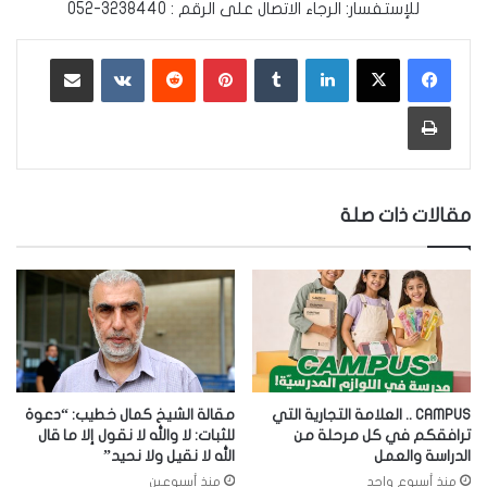
للإستفسار: الرجاء الاتصال على الرقم : 3238440-052
لينكدإن
‏Tumblr
بينتيريست
‏Reddit
‏VKontakte
مشاركة عبر البريد
طباعة
مقالات ذات صلة
CAMPUS .. العلامة التجارية التي
مقالة الشيخ كمال خطيب: “دعوة
ترافقكم في كل مرحلة من
للثبات: لا والله لا نقول إلا ما قال
الدراسة والعمل
الله لا نقيل ولا نحيد”
منذ أسبوع واحد
منذ أسبوعين