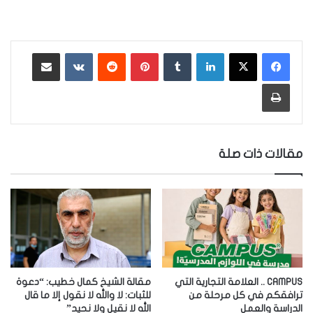
لينكدإن
‏Tumblr
بينتيريست
‏Reddit
‏VKontakte
مشاركة عبر البريد
طباعة
مقالات ذات صلة
CAMPUS .. العلامة التجارية التي
مقالة الشيخ كمال خطيب: “دعوة
ترافقكم في كل مرحلة من
للثبات: لا والله لا نقول إلا ما قال
الدراسة والعمل
الله لا نقيل ولا نحيد”