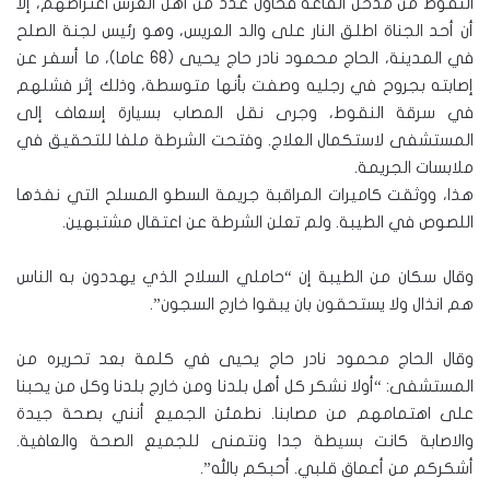
النقوط من مدخل القاعة فحاول عدد من أهل العرس اعتراضهم، إلا
أن أحد الجناة اطلق النار على والد العريس، وهو رئيس لجنة الصلح
في المدينة، الحاج محمود نادر حاج يحيى (68 عاما)، ما أسفر عن
إصابته بجروح في رجليه وصفت بأنها متوسطة، وذلك إثر فشلهم
في سرقة النقوط، وجرى نقل المصاب بسيارة إسعاف إلى
المستشفى لاستكمال العلاج. وفتحت الشرطة ملفا للتحقيق في
ملابسات الجريمة.
هذا، ووثقت كاميرات المراقبة جريمة السطو المسلح التي نفذها
اللصوص في الطيبة. ولم تعلن الشرطة عن اعتقال مشتبهين.
وقال سكان من الطيبة إن “حاملي السلاح الذي يهددون به الناس
هم انذال ولا يستحقون بان يبقوا خارج السجون”.
وقال الحاج محمود نادر حاج يحيى في كلمة بعد تحريره من
المستشفى: “أولا نشكر كل أهل بلدنا ومن خارج بلدنا وكل من يحبنا
على اهتمامهم من مصابنا. نطمئن الجميع أنني بصحة جيدة
والاصابة كانت بسيطة جدا ونتمنى للجميع الصحة والعافية.
أشكركم من أعماق قلبي. أحبكم بالله”.