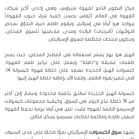
مركز التطوير التابع لقهوة شتراوس، وهي إحدى أكبر شركات
القهوة في العالم (يُقاس بحسب كمية شراء حبوب القهوة)
يتواجد هو أيضًا في إسرائيل، ويقوم طاقم خبراء التذوّق بفحص
التوجّهات (الترندات) الرائدة ومدى ملاءمتها للسوق المحلي،
وبتطوير منتجات مخصّصة للسوق الإسرائيلي.
الهيل هو بهار ينتشر استعماله في المطبخ المحلي، حيث يمنح
طعمات عميقة و”دافئة” ويعمل على تركيز طعم القهوة.
كبسولات الهيل الجديدة تعتمد على خلطة قهوة كبسولة 14،
التي تتميز بقوة الطعم، وقمنا الآن بإضافة خلطة الهيل إليها.
كبسولة الهيل الجديدة تنطلق بدُفعة محدودة وتنضمّ إلى أكثر
من 16 خلطة تباع اليوم في السوق، وكبقية مجموعات كبسولات
الإسبرسو التابعة لقهوة عليت، تصل هي أيضا برزمة تحفظ القهوة
لتبقى طازجة وملائمة لماكنات نسبرسو بشكل مثالي.
يشهد
سوق الكبسولات
الإسرائيلي نموّا ضخمًا على مدى السنوات