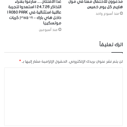
مدعوون للاحتفال معنا في مول
غدا الافتتاح…. سارعوا بشراء
هاريم كل يوم خميس
التذاكر 24.7.26 | استعدوا لتجربة
عائلية استثنائية في ROBO PARK |
منذ أسبوع واحد
داخل هاي بارك – חי פארק كريات
موتسكين!
منذ أسبوعين
اترك تعليقاً
لن يتم نشر عنوان بريدك الإلكتروني.
الحقول الإلزامية مشار إليها بـ
*
ا
ل
ت
ع
ل
ي
ق