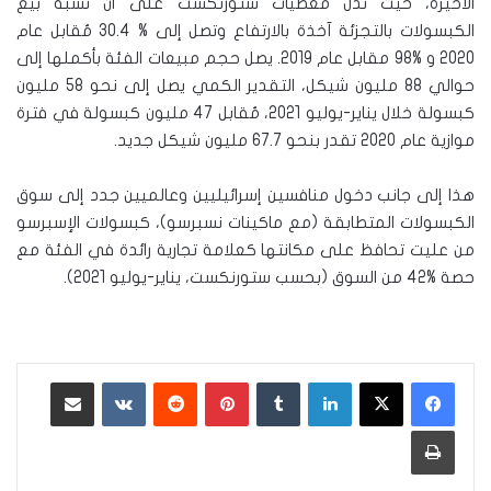
الأخيرة، حيث تدلّ معطيات ستورنكست على أن نسبة بيع
الكبسولات بالتجزئة آخذة بالارتفاع وتصل إلى % 30.4 مُقابل عام
2020 و %98 مقابل عام 2019. يصل حجم مبيعات الفئة بأكملها إلى
حوالي 88 مليون شيكل، التقدير الكمي يصل إلى نحو 58 مليون
كبسولة خلال يناير-يوليو 2021، مُقابل 47 مليون كبسولة في فترة
موازية عام 2020 تقدر بنحو 67.7 مليون شيكل جديد.
هذا إلى جانب دخول منافسين إسرائيليين وعالميين جدد إلى سوق
الكبسولات المتطابقة (مع ماكينات نسبرسو)، كبسولات الإسبرسو
من عليت تحافظ على مكانتها كعلامة تجارية رائدة في الفئة مع
حصة %42 من السوق (بحسب ستورنكست، يناير-يوليو 2021).
لينكدإن
‏Tumblr
بينتيريست
‏Reddit
‏VKontakte
مشاركة عبر البريد
طباعة