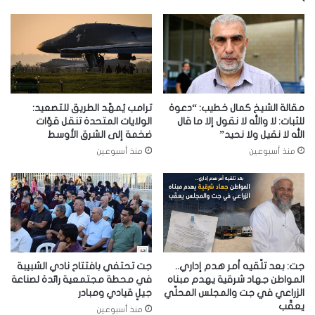
مقالة الشيخ كمال خطيب: “دعوة
ترامب يُمهّد الطريق للتصعيد:
للثبات: لا والله لا نقول إلا ما قال
الولايات المتحدة تنقل قوّات
الله لا نقيل ولا نحيد”
ضخمة إلى الشرق الأوسط
منذ أسبوعين
منذ أسبوعين
جت: بعد تلّقيه أمر هدم إداري..
جت تحتفي بافتتاح نادي الشبيبة
المواطن جهاد شرقية يهدم مبناه
في محطة مجتمعية رائدة لصناعة
الزراعي في جت والمجلس المحلّي
جيلٍ قيادي ومبادر
يعقّب
منذ أسبوعين