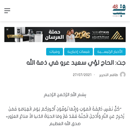
الق
الأخبار الرئيســـية
قبسات إخبارية
وفيات
جت: الحاج لؤي سعيد عرو في ذمة الله
طاقم التحرير
27/07/2021
بِسْمِ اللهِ الرّحْمنِ الرّحيمِ
“كُلُّ نَفْسٍ ذَائِقَةُ الْمَوْتِ وَإِنَّمَا تُوَفَّوْنَ أُجُورَكُمْ يَوْمَ الْقِيَامَةِ فَمَنْ
زُحْزِحَ عَنِ النَّارِ وَأُدْخِلَ الْجَنَّةَ فَقَدْ فَازَ ومَا الحيَاةُ الدُنيا الاّ متاعُ الغرُور»
صدق الله العظيم