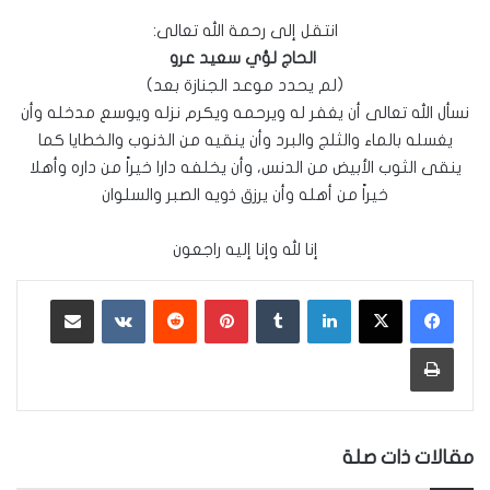
انتقل إلى رحمة الله تعالى:
الحاج لؤي سعيد عرو
(لم يحدد موعد الجنازة بعد)
نسأل الله تعالى أن يغفر له ويرحمه ويكرم نزله ويوسع مدخله وأن
يغسله بالماء والثلج والبرد وأن ينقيه من الذنوب والخطايا كما
ينقى الثوب الأبيض من الدنس، وأن يخلفه دارا خيراً من داره وأهلا
خيراً من أهله وأن يرزق ذويه الصبر والسلوان
إنا لله وإنا إليه راجعون
لينكدإن
‏Tumblr
بينتيريست
‏Reddit
‏VKontakte
مشاركة عبر البريد
طباعة
مقالات ذات صلة