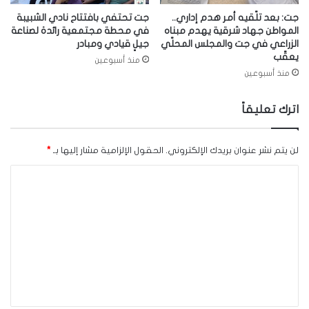
جت: بعد تلّقيه أمر هدم إداري..
جت تحتفي بافتتاح نادي الشبيبة
المواطن جهاد شرقية يهدم مبناه
في محطة مجتمعية رائدة لصناعة
الزراعي في جت والمجلس المحلّي
جيلٍ قيادي ومبادر
يعقّب
منذ أسبوعين
منذ أسبوعين
اترك تعليقاً
لن يتم نشر عنوان بريدك الإلكتروني.
الحقول الإلزامية مشار إليها بـ
*
ا
ل
ت
ع
ل
ي
ق