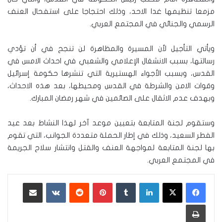
مزمعا تنظيمها غدا الاحد، وذلك احتجاجا على استفحال العنف
الرسمي والجنائي في المجتمع العربي.
ويأتي التأجيل لأن المسيرة والمظاهرة لن تنجح في أن تؤدي
رسالتها، بسبب الانشغال الإعلامي والشعبي في احداث الامس في
القدس، وبسبب الأجواء الهستيرية التي تنشرها حكومة إسرائيل
وقوات الامن والشرطة في القدس ومحيطها، بعد هذه الاحداث،
وبهدف عدم الاثقال على الصائمين في شهر رمضان المبارك.
وستقوم لجنة المتابعة بتعيين موعد آخر لهذا النشاط بعد عيد
الفطر السعيد، وذلك في إطار الحملة متعددة الجوانب، التي تقوم
بها لجنة المتابعة لمواجهة العنف والقتل وانتشار سلاح الجريمة
في المجتمع العربي.
لينكدإن
‏Tumblr
بينتيريست
‏Reddit
‏VKontakte
مشاركة عبر البريد
طباعة