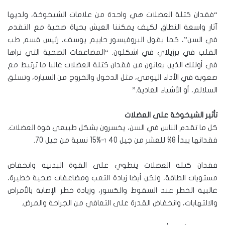
“فقدان كتلة العضلات هي واحدة من علامات الشيخوخة، ولديها
آثار واسعة النطاق لكيف يمكننا العيش بحياة صحية مع التقدم
في السن”، كما يقول البروفيسور حاييم يوسف، رئيس قسم طب
القلب في برزيلاي في اشكلون. “المضاعفات الصحية التي نراها
في أولئك الذين يعانون من فقدان كتلة العضلات غالبا ما ترتبط مع
صعوبة في الأداء اليومي، مثل الدخول والخروج من السيارة، وتسلق
السلالم، أو الأشياء العادية.”
تأثير الشيخوخة على العضلات
كل ما تقدم الناس في السن، يخسرون بشكل طبيعي قوة العضلات.
فقدانها يبدأ 8% للعشر من جيل 40 ו-15% نسبة من جيل 70.
فقدان كتلة العضلات ينطوي على القوة البدنية وانخفاض
مستويات الطاقة، ولكن أيضا زيادة التعب ومضاعفات صحية خطيرة،
غالبية الخطر عند السقوط والكسور، وزيادة خطر الإصابة بالأمراض
والالتهابات، وانخفاض القدرة على التعافي من الجراحة والمرض.