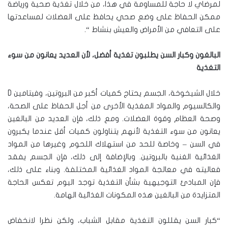
لمرضاي لا حاجة للمساومة في هذا، من خلال تغذية صحية ورياضة
ممكن الحفاظ على وضع صحي يحافظ على العضلات لمساعدتها
على التعافي من الأمراض والعيش بنشاط “.
البالغ
و
ن وكبار السن يطلبون تغذية أفضل، لأن العديد يعانون من سوء
التغذية
خلال الشيخوخة، الجسم يحتاج كميات أكبر من البروتين، وفيتامين D
والكالسيوم والمواد المغذية الأخرى من أجل الحفاظ على الصحة،
وصحة العظام وقوة العضلات. ومع ذلك، فإن العديد من البالغين
يعانون من سوء التغذية لأنهم يتناولون كميات أقل عندما يكبرون
في السن – وخاصة للحد من استهلاك اللحوم وغيرها من المواد
الغذائية الغنية بالبروتين. وبالإضافة إلى ذلك، فإن الجسم يفقد
فعاليته في معالجة المواد الغذائية المختلفة. وبناء على ذلك،
فإن المبادئ التوجيهية بشأن التغذية توجد اليوم تعكس الحاجة
المتزايدة من البالغين هذه المكونات الغذائية الهامة.
“كبار السن يقللون التغذية مقابل الشباب، ولكن نظرا لانخفاض