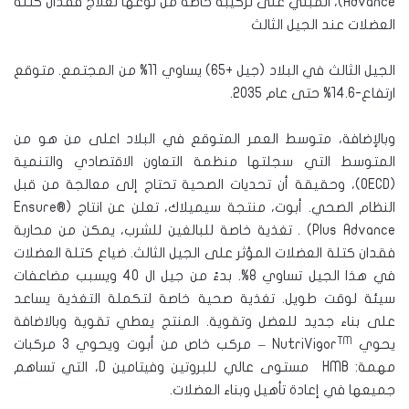
Advance)، المبني على تركيبة خاصة من نوعها لعلاج فقدان كتلة
العضلات عند الجيل الثالث
الجيل الثالث في البلاد (جيل +65) يساوي 11% من المجتمع. متوقع
ارتفاع-14.6% حتى عام 2035.
وبالإضافة، متوسط العمر المتوقع في البلاد اعلى من هو من
المتوسط التي سجلتها منظمة التعاون الاقتصادي والتنمية
(OECD)، وحقيقة أن تحديات الصحية تحتاج إلى معالجة من قبل
النظام الصحي. أبوت، منتجة سيميلاك، تعلن عن انتاج (Ensure®
Plus Advance) . تغذية خاصة للبالغين للشرب، يمكن من محاربة
فقدان كتلة العضلات المؤثر على الجيل الثالث. ضياع كتلة العضلات
في هذا الجيل تساوي 8%. بدءً من جيل ال 40 ويسبب مضاعفات
سيئة لوقت طويل. تغذية صحية خاصة لتكملة التغذية يساعد
على بناء جديد للعضل وتقوية. المنتج يعطي تقوية وبالاضافة
TM
يحوي NutriVigor
– مركب خاص من أبوت ويحوي 3 مركبات
مهمة: HMB مستوى عالي للبروتين وفيتامين D، التي تساهم
جميعها في إعادة تأهيل وبناء العضلات.