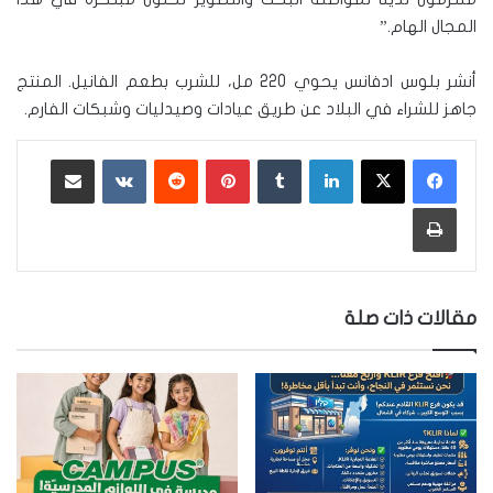
المجال الهام.”
أنشر بلوس ادفانس يحوي 220 مل، للشرب بطعم الفانيل. المنتج
جاهز للشراء في البلاد عن طريق عيادات وصيدليات وشبكات الفارم.
لينكدإن
‏Tumblr
بينتيريست
‏Reddit
‏VKontakte
مشاركة عبر البريد
طباعة
مقالات ذات صلة