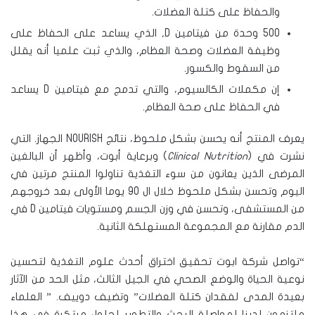
والحفاظ على كتلة العضلات.
500 وحدة من فيتامين D, الذي يساعد على الحفاظ على
وظيفة العضلات وصحة العظام، والذي ثبت علميا أنه يقلل
من السقوط والكسور.
إن مكملات الكالسيوم، والتي تدمج مع فيتامين D يساعد
في الحفاظ على صحة العظام.
يعرف المنتج أنه يحسن بشكل ملحوظ، نتائج NOURISH الجهاز. التي
نشرت في (
Clinical Nutrition
) وبرعاية أبوت، وأظهر أن البالغين
المرضى الذين يعانون من سوء التغذية تناولوا المنتج مرتين في
اليوم وتحسن بشكل ملحوظ خلال ال 90 يوما الأولى بعد خروجهم
من المستشفى، وتحسن في وزن الجسم ومستويات فيتامين D في
الدم مقارنة مع المجموعة المستهلكة الثانية.
“تواصل شركة ابوت تحقيق اختراق أحدث علوم التغذية لتحسين
نوعية الحياة والوضع الصحي في الجيل الثالث، مثل الحد من الآثار
بعيدة المدى لفقدان كتلة العضلات” وتضيف دوييف. ” العلماء
ملتزمون لدينا لمواصلة البحث والتطوير لحلول مبتكرة في هذا