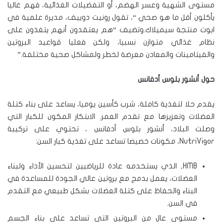
مستوى الشهية وعسر الهضم، أو التفضيلات الغذائية، فهم غاليا
يأكلون أقل ما هو صحي “، تقول رونيت دوييف، مديرة علمية في
ابوت منتجة سيميلاك.وتضيف “هم يعتقدون أنهم يتغذون على
نظام غذائي متوازن نسبيا، ولكن فعليا قواعيد البروتين
والفيتامينات والمعادن معرضة لخطر ولمشاكل صحية مختلفة.”
حول أنشور بلوس أدفانس
يقدم حلا لتغذية كاملة، شرب كأسين يوميا، يساعد على بناء كتلة
العضلات وتعزيزها مع تقدم العمر. الابتكار المكون للكبار التي
وصلت البلاد، أنشور بلوس أدفانس ، تحتوي على تركيبة
NutriVigor، مكونات خصيصا تساعد على تغذية كبار السن:
HMB, الذي يستخدمه عادة للرياضيين لتحسين الأداء ولبناء
العضلات، يعمل بدمج مع بروتين عالي الجودة للمساعدة في
البناء والحفاظ على كتلة العضلات بشكل طبيعي مع التقدم
في السن.
مستوى عال من البروتين التي تساعد على بناء الجسم