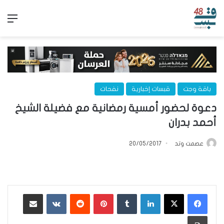
الق
باقة وجت
قبسات إخبارية
نفحات
دعوة لحضور أمسية رمضانية مع فضيلة الشيخ
أحمد بدران
عصمت وتد
20/05/2017
لينكدإن
‏Tumblr
بينتيريست
‏Reddit
‏VKontakte
مشاركة عبر البريد
طباعة