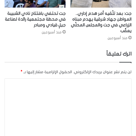
جت: بعد تلّقيه أمر هدم إداري..
جت تحتفي بافتتاح نادي الشبيبة
المواطن جهاد شرقية يهدم مبناه
في محطة مجتمعية رائدة لصناعة
الزراعي في جت والمجلس المحلّي
جيلٍ قيادي ومبادر
يعقّب
منذ أسبوعين
منذ أسبوعين
اترك تعليقاً
لن يتم نشر عنوان بريدك الإلكتروني.
الحقول الإلزامية مشار إليها بـ
*
ا
ل
ت
ع
ل
ي