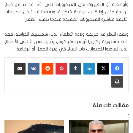
وأوضحت أن التغييرات في الميكروبات لدى الأم قد تنتقل خلال
الولادة حتى إذا كانت الولادة قيصرية، وبعدها قد تنقل الحيوانات
الأليفة مباشرة الميكروبات المفيدة عندما تلمس الصغار.
وبغض النظر عن طريقة ولادة الأطفال الذين شملتهم الدراسة، فقد
زادت مستويات بكتيريا (رومينوكوكوس وأوزيلوسبيرا) لدى الأطفال
الذين تعرضوا للحيوانات ذات الفراء في فترة الحمل أو الرضاعة.
لينكدإن
‏Tumblr
بينتيريست
‏Reddit
‏VKontakte
مشاركة عبر البريد
طباعة
مقالات ذات صلة