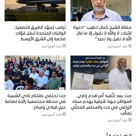
مقالة الشيخ كمال خطيب: “دعوة
ترامب يُمهّد الطريق للتصعيد:
للثبات: لا والله لا نقول إلا ما قال
الولايات المتحدة تنقل قوّات
الله لا نقيل ولا نحيد”
ضخمة إلى الشرق الأوسط
منذ أسبوعين
منذ أسبوعين
جت: بعد تلّقيه أمر هدم إداري..
جت تحتفي بافتتاح نادي الشبيبة
المواطن جهاد شرقية يهدم مبناه
في محطة مجتمعية رائدة لصناعة
الزراعي في جت والمجلس المحلّي
جيلٍ قيادي ومبادر
يعقّب
منذ أسبوعين
منذ أسبوعين