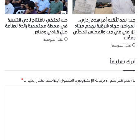
جت: بعد تلّقيه أمر هدم إداري..
جت تحتفي بافتتاح نادي الشبيبة
المواطن جهاد شرقية يهدم مبناه
في محطة مجتمعية رائدة لصناعة
الزراعي في جت والمجلس المحلّي
جيلٍ قيادي ومبادر
يعقّب
منذ أسبوعين
منذ أسبوعين
اترك تعليقاً
لن يتم نشر عنوان بريدك الإلكتروني.
الحقول الإلزامية مشار إليها بـ
*
ا
ل
ت
ع
ل
ي