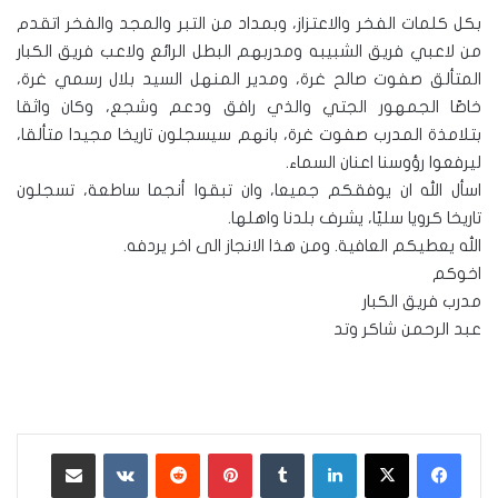
بكل كلمات الفخر والاعتزاز، وبمداد من التبر والمجد والفخر اتقدم
من لاعبي فريق الشبيبه ومدربهم البطل الرائع ولاعب فريق الكبار
المتألق صفوت صالح غرة، ومدير المنهل السيد بلال رسمي غرة،
خاصّا الجمهور الجتي والذي رافق ودعم وشجع، وكان واثقا
بتلامذة المدرب صفوت غرة، بانهم سيسجلون تاريخا مجيدا متألقا،
ليرفعوا رؤوسنا اعنان السماء.
اسأل الله ان يوفقكم جميعا، وان تبقوا أنجما ساطعة، تسجلون
تاريخا كرويا سليّا، يشرف بلدنا واهلها.
الله يعطيكم العافية. ومن هذا الانجاز الى اخر يردفه.
اخوكم
مدرب فريق الكبار
عبد الرحمن شاكر وتد
لينكدإن
‏Tumblr
بينتيريست
‏Reddit
‏VKontakte
مشاركة عبر البريد