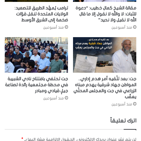
مقالة الشيخ كمال خطيب: “دعوة
ترامب يُمهّد الطريق للتصعيد:
للثبات: لا والله لا نقول إلا ما قال
الولايات المتحدة تنقل قوّات
الله لا نقيل ولا نحيد”
ضخمة إلى الشرق الأوسط
منذ أسبوعين
منذ أسبوعين
جت: بعد تلّقيه أمر هدم إداري..
جت تحتفي بافتتاح نادي الشبيبة
المواطن جهاد شرقية يهدم مبناه
في محطة مجتمعية رائدة لصناعة
الزراعي في جت والمجلس المحلّي
جيلٍ قيادي ومبادر
يعقّب
منذ أسبوعين
منذ أسبوعين
اترك تعليقاً
لن يتم نشر عنوان بريدك الإلكتروني.
الحقول الإلزامية مشار إليها بـ
*