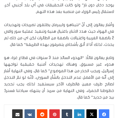
يوجد دخان دون نار” ولو كانت التحقيقات في أي بلد أجنبي آخر،
لاستقال رئيس الوزراء من منصبه بعد هذه التهم.
وأشار يعالون إلى أنّ “نتيناهو وليبرمان يطلقون تصريحات وتهديدات
في الهواء حيث هدد الاثنان باغتيال هنية وتنفيذ عملية سور واقي
2 بالضفة الغربية واغتيالات بالضفة من الطائرات لكن اي من ذلك لم
يحدث، لذلك أنا لا أثق بأشخاص يتصرفون بهذه الطريقة” كما قال.
وتابع يعالون قائلًا: “الهدوء السائد منذ 3 سنوات في قطاع غزة، هو
هدوء غير مسبوق، وهناك تهديدات أمنية حقيقية تواجهها
إسرائيل، ويجب الحذر من هذا الموضوع” كما قال، وفي النهاية أشار
إلى أنّه من الأفضل عدم التدخل بالشّأن السوري، لأنّه لو تمّ التدخل
لصالح طرف معين فالطرف الآخر سيستفيد لذلك يجب تحديد
خطوطنا الحمراء، وفي النهاية من سريد أن ينتهك سيادتنا فسنردّ
بيد من حديد” كما قال.
لينكدإن
‏Tumblr
بينتيريست
‏Reddit
‏VKontakte
مشاركة عبر البريد