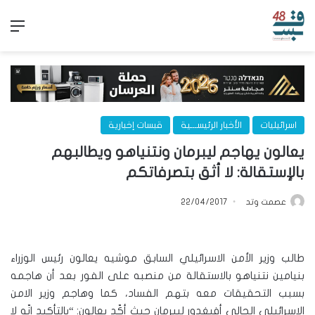
الق
اسرائيليات
الأخبار الرئيســـية
قبسات إخبارية
يعالون يهاجم ليبرمان ونتنياهو ويطالبهم
بالإستقالة: لا أثق بتصرفاتكم
عصمت وتد
22/04/2017
طالب وزير الأمن الاسرائيلي السابق موشيه يعالون رئيس الوزراء
بنيامين نتنياهو بالاستقالة من منصبه على الفور بعد أن هاجمه
بسبب التحقيقات معه بتهم الفساد، كما وهاجم وزير الامن
الاسرائيلي الحالي أفيغدور ليبرمان حيث أكّد يعالون: “بالتأكيد انّه لا