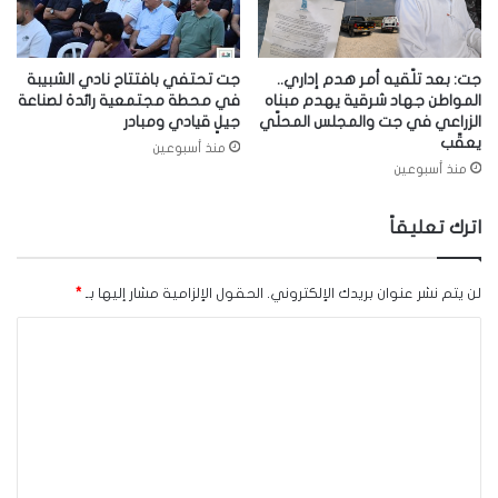
جت: بعد تلّقيه أمر هدم إداري..
جت تحتفي بافتتاح نادي الشبيبة
المواطن جهاد شرقية يهدم مبناه
في محطة مجتمعية رائدة لصناعة
الزراعي في جت والمجلس المحلّي
جيلٍ قيادي ومبادر
يعقّب
منذ أسبوعين
منذ أسبوعين
اترك تعليقاً
لن يتم نشر عنوان بريدك الإلكتروني.
الحقول الإلزامية مشار إليها بـ
*
ا
ل
ت
ع
ل