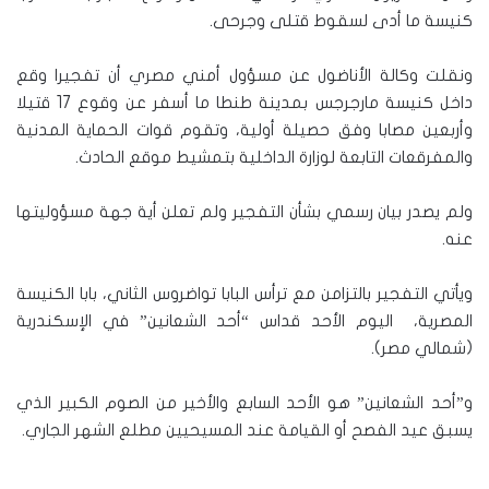
كنيسة ما أدى لسقوط قتلى وجرحى.
ونقلت وكالة الأناضول عن مسؤول أمني مصري أن تفجيرا وقع
داخل كنيسة مارجرجس بمدينة طنطا ما أسفر عن وقوع 17 قتيلا
وأربعين مصابا وفق حصيلة أولية، وتقوم قوات الحماية المدنية
والمفرقعات التابعة لوزارة الداخلية بتمشيط موقع الحادث.
ولم يصدر بيان رسمي بشأن التفجير ولم تعلن أية جهة مسؤوليتها
عنه.
ويأتي التفجير بالتزامن مع ترأس البابا تواضروس الثاني، بابا الكنيسة
المصرية، اليوم الأحد قداس “أحد الشعانين” في الإسكندرية
(شمالي مصر).
و”أحد الشعانين” هو الأحد السابع والأخير من الصوم الكبير الذي
يسبق عيد الفصح أو القيامة عند المسيحيين مطلع الشهر الجاري.