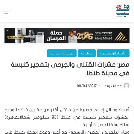
الق
الأخبار الرئيســـية
دوليّات
قبسات إخبارية
مصر: عشرات القتلى والجرحى بتفجير كنيسة
في مدينة طنطا
عصمت وتد
09/04/2017
أفادت وسائل إعلام مصرية عن مقتل أكثر من عشرين شخصا وجرح
العشرات بتفجير كنيسة في طنطا (93 كيلومترا شمالالقاهرة)
وذلك وفقا لحصيلة أولية.
وكان التلفزيون المصري الرسمي قد أعلن وقوع انفجار بطنطا قرب