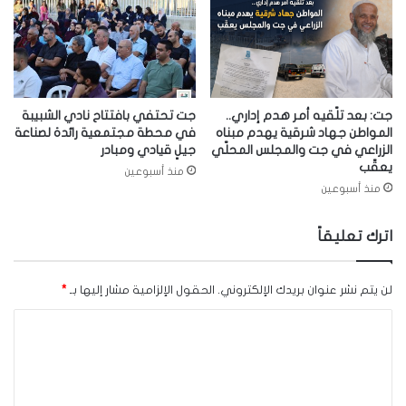
جت: بعد تلّقيه أمر هدم إداري..
جت تحتفي بافتتاح نادي الشبيبة
المواطن جهاد شرقية يهدم مبناه
في محطة مجتمعية رائدة لصناعة
الزراعي في جت والمجلس المحلّي
جيلٍ قيادي ومبادر
يعقّب
منذ أسبوعين
منذ أسبوعين
اترك تعليقاً
لن يتم نشر عنوان بريدك الإلكتروني.
الحقول الإلزامية مشار إليها بـ
*
ا
ل
ت
ع