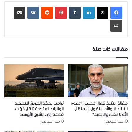
لينكدإن
‏Tumblr
بينتيريست
‏Reddit
‏VKontakte
مشاركة عبر البريد
طباعة
مقالات ذات صلة
مقالة الشيخ كمال خطيب: “دعوة
ترامب يُمهّد الطريق للتصعيد:
للثبات: لا والله لا نقول إلا ما قال
الولايات المتحدة تنقل قوّات
الله لا نقيل ولا نحيد”
ضخمة إلى الشرق الأوسط
منذ أسبوعين
منذ أسبوعين