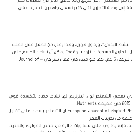
 مع الشمندر. “، عن طريق زيادة تدفق الدم الى العضلات خلال
إضافة إلى وحدة التخزين التي كثير نسعى جاهدين لتحقيقه في
ء النشاط البدني”، ويقول هرتزل، وهذا يقلل من الحمل على القلب
 التمارين الجسدية. “التزود بالوقود” يمكن أن تساعد الجسم على
قال نشر في –
Journal of
تي تعطي الشمندر لون. اتينزنزيم لها نشاط مضاد للأكسدة قوي
.
Nutrients
European Journal of Applied Ph
ان الشمندر يساعد على تقليل
ثفة من تدريبات القفز.
امة، فإنه يحتوي على مستويات عالية من حمض الفوليك والحديد،