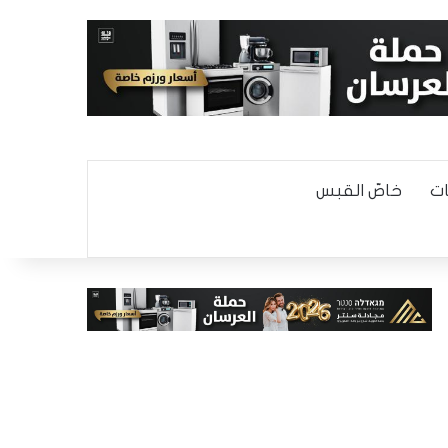
ت
خاصّ القبس