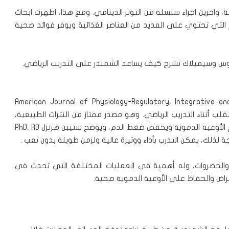
ة، واخرين اجراء سلسلة من التوتر الدينامي. ومع هذا، اظهرت ابحاث
 التي تحتوي على العديد من العناصر الغذائية ويوفر فوائد صحية
لوس وسيميلاك تشرح كيف يساعد الشمندر على التدريب الرياضي.
American Journal of Physiology-Regulatory, Integrative a
ب أثناء التدريب الرياضي. وهو مصدر ممتاز من النترات الطبيعية،
التي تجعل من أكسيد النترات الجسم، والعنصر الذي يوسع الأوعية الدموية ويخفض ضغط الدم، ويوضح ستيبن هرتزل PhD, RD
والخضروات، وله أهمية في العمليات المختلفة التي تحدث في
راض والحفاظ على الأوعية الدموية صحية.