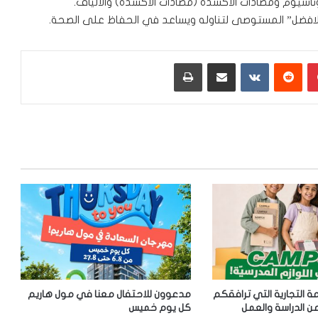
اسيوم ومضادات الأكسدة (مضادات الأكسدة) والألياف.
لافضل” المستوصى لتناوله ويساعد في الحفاظ على الصحة.
بينتيريست
‏Reddit
‏VKontakte
مشاركة عبر البريد
طباعة
 العلامة التجارية التي ترافقكم
مدعوون للاحتفال معنا في مول هاريم
 الدراسة والعمل
كل يوم خميس