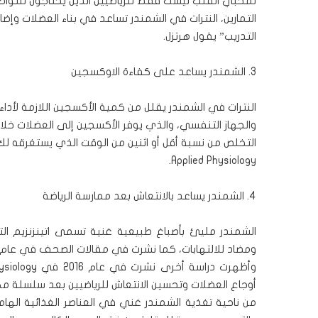
لمحبي القلب ليست فقط للرياضيين الذين يحتاجون للتواصل
التمارين، النترات في الشمندر تساعد في بناء العضلات و
التدريب” يقول هرتزل.
3. الشمندر يساعد على كفاءة الاوكسجين
النترات في الشمندر يقلل من كمية الأكسجين اللازمة لأدا
والجهاز التنفسي، والذي يوفر الأكسجين إلى العضلات خلال
التخلص من نسبة أقل أو اثنين من الوقت الذي يستغرقه لك للركض 5 كم، كما هو مبين في م
.
Applied Physiology
4. الشمندر يساعد بالانتعاش بعد ممارسة الرياضة
الشمندر مليئ بأصباغ طبيعية غنية تسمى اتينزنزيم ال
ومضاد للالتهابات، كما نشرت في مقالات الصحف في عام 2015 في صحيفة
وأظهرت دراسة أخرى نشرت في عام 2016 في
ysiology
أوجاع العضلات وتحسين الانتعاش للرياضيين بعد سلسلة مك
من ناحية تغذية الشمندر غني في العناصر الغذائية اله