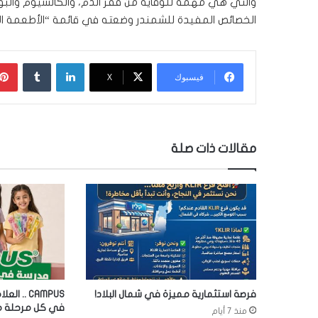
والتي هي مهمة للوقاية من فقر الدم، والكالسيوم والبوت
الخصائص المفيدة للشمندر وضعته في قائمة “الأطعمة ا
لينكدإن
‏Tumblr
فيسبوك
‫X
مقالات ذات صلة
فرصة استثمارية مميزة في شمال البلاد!
CAMPUS ..
في كل مرحلة من
منذ 7 أيام