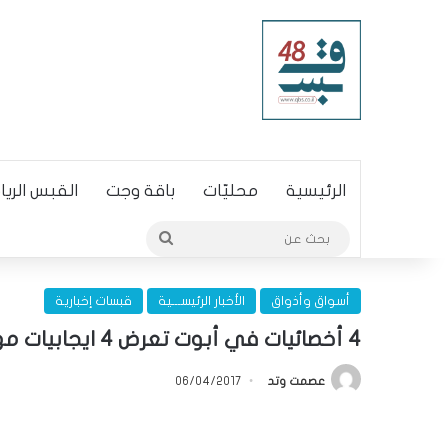
الرئيسية
محليّات
باقة وجت
القبس الري
بحث
عن
أسواق وأذواق
الأخبار الرئيســـية
قبسات إخبارية
4 أخصائيات في أبوت تعرض 4 ايجابيات مهمة للشمندر للياقة البدنية
عصمت وتد
06/04/2017