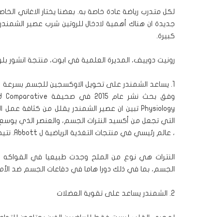
لكل متدرب رياضة عادة خاصة به. بعضنا يختار الاغاني الخاص
جديدة ان هناك أهمية لادخال للروتين شرب عصير الشمندر
كبيرة.
رونيت دوييف، المديرة العلمية في ابوت، منتجة انشور ب
1. يساعد الشمندر على تحويل الاوكسجين للجسم بسرعة
وفق بحث نشر عام 2015 في صحيفة
nd Comparative
Physiology
تبين ان عصير الشمندر يقلل من كثافة عمل القل
، عالم رئيسي في منتجات التغذية الرياضية ل Abbott. نتيجة لذلك، يمكن التدرب بأداء ووتيرة عالية ولزمن طويلة بدون تعب .
النترات هي نوع من الملح وجدت طبيعيا في الفواكه 
الجسم، بما في ذلك دورا هاما في دفاعات الجسم ضد الأم
2. الشمندر يساعد على تقوية العضلات