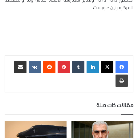
الدكتور מוטי צ׳רטר ومدير المدرسه الاستاذ عدنان وتد والمعلمه
المركزه رنين عويسات
لينكدإن
‏Tumblr
بينتيريست
‏Reddit
‏VKontakte
مشاركة عبر البريد
طباعة
مقالات ذات صلة