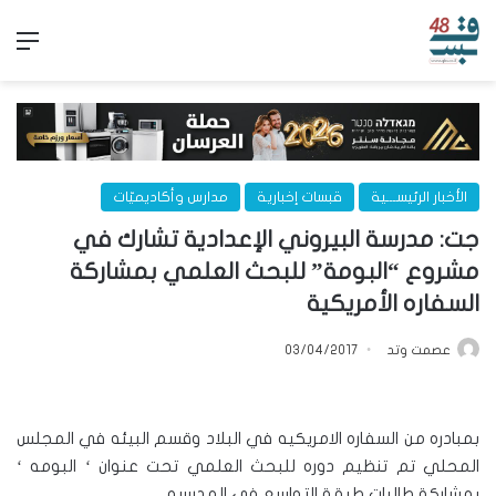
الق
الأخبار الرئيســـية
قبسات إخبارية
مدارس وأكاديميّات
جت: مدرسة البيروني الإعدادية تشارك في
مشروع “البومة” للبحث العلمي بمشاركة
السفاره الأمريكية
عصمت وتد
03/04/2017
بمبادره من السفاره الامريكيه في البلاد وقسم البيئه في المجلس
المحلي تم تنظيم دوره للبحث العلمي تحت عنوان ‘ البومه ‘
بمشاركة طالبات طبقة التواسع في المدرسه