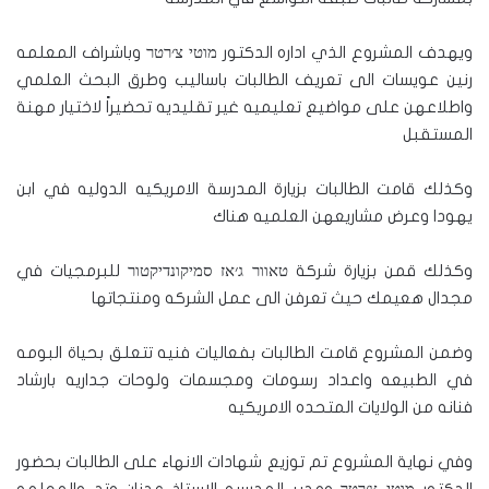
ويهدف المشروع الذي اداره الدكتور מוטי צ׳רטר وباشراف المعلمه
رنين عويسات الى تعريف الطالبات باساليب وطرق البحث العلمي
واطلاعهن على مواضيع تعليميه غير تقليديه تحضيراً لاختيار مهنة
المستقبل
وكذلك قامت الطالبات بزيارة المدرسة الامريكيه الدوليه في ابن
يهودا وعرض مشاريعهن العلميه هناك
وكذلك قمن بزيارة شركة טאוור ג׳אז סמיקונדיקטור للبرمجيات في
مجدال هعيمك حيث تعرفن الى عمل الشركه ومنتجاتها
وضمن المشروع قامت الطالبات بفعاليات فنيه تتعلق بحياة البومه
في الطبيعه واعداد رسومات ومجسمات ولوحات جداريه بارشاد
فنانه من الولايات المتحده الامريكيه
وفي نهاية المشروع تم توزيع شهادات الانهاء على الطالبات بحضور