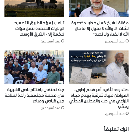
مقالة الشيخ كمال خطيب: “دعوة
ترامب يُمهّد الطريق للتصعيد:
للثبات: لا والله لا نقول إلا ما قال
الولايات المتحدة تنقل قوّات
الله لا نقيل ولا نحيد”
ضخمة إلى الشرق الأوسط
منذ أسبوعين
منذ أسبوعين
جت: بعد تلّقيه أمر هدم إداري..
جت تحتفي بافتتاح نادي الشبيبة
المواطن جهاد شرقية يهدم مبناه
في محطة مجتمعية رائدة لصناعة
الزراعي في جت والمجلس المحلّي
جيلٍ قيادي ومبادر
يعقّب
منذ أسبوعين
منذ أسبوعين
اترك تعليقاً