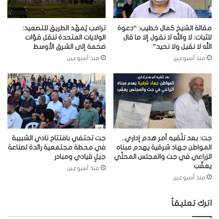
مقالة الشيخ كمال خطيب: “دعوة
ترامب يُمهّد الطريق للتصعيد:
للثبات: لا والله لا نقول إلا ما قال
الولايات المتحدة تنقل قوّات
الله لا نقيل ولا نحيد”
ضخمة إلى الشرق الأوسط
منذ أسبوعين
منذ أسبوعين
جت: بعد تلّقيه أمر هدم إداري..
جت تحتفي بافتتاح نادي الشبيبة
المواطن جهاد شرقية يهدم مبناه
في محطة مجتمعية رائدة لصناعة
الزراعي في جت والمجلس المحلّي
جيلٍ قيادي ومبادر
يعقّب
منذ أسبوعين
منذ أسبوعين
اترك تعليقاً