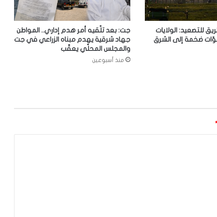
ريق للتصعيد: الولايات
جت: بعد تلّقيه أمر هدم إداري.. المواطن
وّات ضخمة إلى الشرق
جهاد شرقية يهدم مبناه الزراعي في جت
والمجلس المحلّي يعقّب
منذ أسبوعين