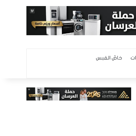
ت
خاصّ القبس