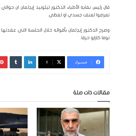
قال رئيس نقابة الأطباء الدكتور ليئونيد إيدِلمان ان حوال
تعرضوا لعنف جسدي او لفظي.
وصرح الدكتور إيدِلمان بأقواله خلال الجلسة التي عقدت
توفا كارارو حرقا.
لينكدإن
‏Tumblr
فيسبوك
‫X
مقالات ذات صلة