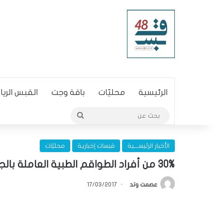
الرئيسية
محليّات
باقة وجت
القبس الري
بحث
عن
الأخبار الرئيســـية
قبسات إخبارية
محليّات
30% من أفراد الطواقم الطبية العاملة بالجهاز الصحي تعرضوا لعنف جسدي أو لفظي
عصمت وتد
17/03/2017