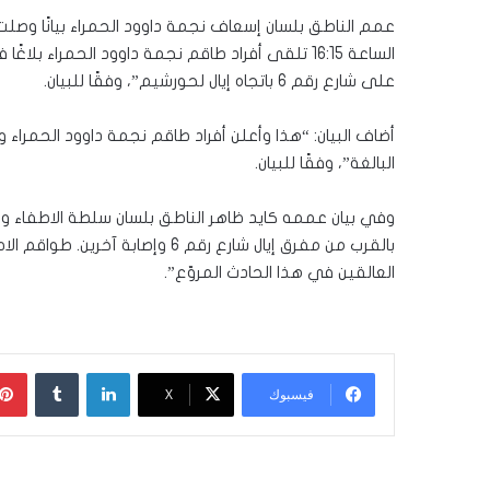
عمم الناطق بلسان إسعاف نجمة داوود الحمراء بيانًا وصل
الساعة 16:15 تلقى أفراد طاقم نجمة داوود الحمرا
على شارع رقم 6 باتجاه إيال لحورشيم”، وفقًا للبيان.
أضاف البيان: “هذا وأعلن أفراد طاقم نجمة داوود الحمراء 
البالغة”، وفقًا للبيان.
وفي بيان عممه كايد ظاهر الناطق بلسان سلطة الاطفاء 
بالقرب من مفرق إيال شارع رقم 6 و
العالقين في هذا الحادث المروّع”.
لينكدإن
‏Tumblr
فيسبوك
‫X