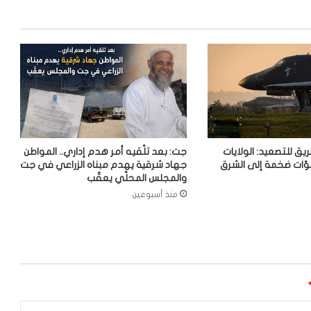
ريق للتصعيد: الولايات
جت: بعد تلّقيه أمر هدم إداري.. المواطن
وّات ضخمة إلى الشرق
جهاد شرقية يهدم مبناه الزراعي في جت
والمجلس المحلّي يعقّب
منذ أسبوعين