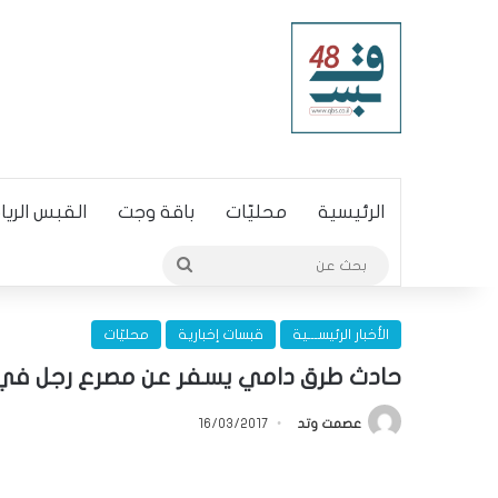
الرئيسية
محليّات
باقة وجت
القبس الري
بحث
عن
الأخبار الرئيســـية
قبسات إخبارية
محليّات
حادث طرق دامي يسفر عن مصرع رجل في ش
عصمت وتد
16/03/2017