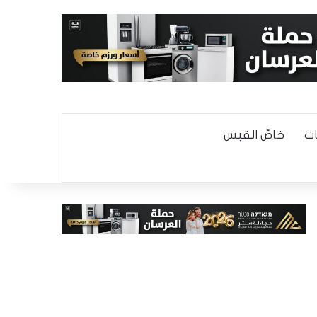
ت
خاصّ القبس