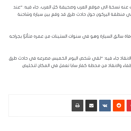
ت عنه نسخة الى موقع العرب وصحيفة كل العرب، جاء فيه: “عند
ء بلاغًا في منطقة اليركون حول حادث طرق قد وقع بين سيارة وشاحنة
وفاة سائق السيارة وهو في سنوات الستينات من عمره متأثرًا بجراحه
والانقاذ جاء فيه: “لقي شخص اليوم الخميس مصرعه في حادث طرق
إصابة آخرين. طواقم الاطفاء والانقاذ من محطة كفار سابا تعمل في المكان لتخليص
بينتيريست
‏Reddit
‏VKontakte
مشاركة عبر البريد
طباعة