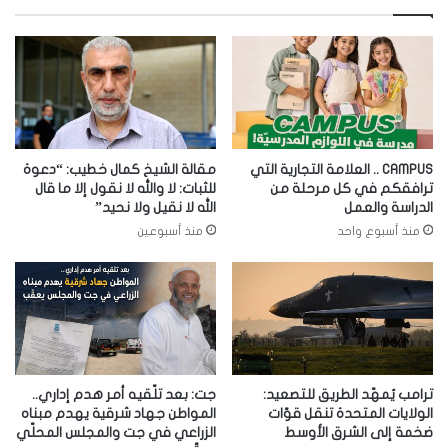
CAMPUS .. العلامة التجارية التي
مقالة الشيخ كمال خطيب: “دعوة
ترافقكم في كل مرحلة من
للثبات: لا والله لا نقول إلا ما قال
الدراسة والعمل
الله لا نقيل ولا نحيد”
منذ أسبوع واحد
منذ أسبوعين
ترامب يُمهّد الطريق للتصعيد:
جت: بعد تلّقيه أمر هدم إداري..
الولايات المتحدة تنقل قوّات
المواطن جهاد شرقية يهدم مبناه
ضخمة إلى الشرق الأوسط
الزراعي في جت والمجلس المحلّي