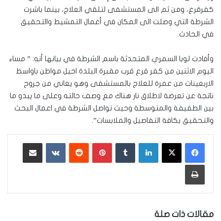
كفرقرع، ومن ثم الى المستشفى لتلقي العلاج، بينما باشرت
الشرطة التي وصلت الى المكان في أعمال التمشيط والتحقيق
في الحادث.
وأفادت لوبا السمري المتحدثة باسم الشرطة في بيانها أنه: ” مساء
اليوم الاثنين من كفر قرع قرب مقبرة البلدة احيل مواطن باواسط
الاربعينات من عمرة للعلاج بالمستشفى وهو يعاني من جروح
ناتجة عن تعرضة لاطلاق نار هناك مع وصف حالته وعلى ما يبدو ما
بين الطفيفة والمتوسطة وحيث تواصل الشرطة في اعمال البحث
والتحقيق بكافة التفاصيل والملابسات”.
لينكدإن
‏Tumblr
بينتيريست
‏Reddit
‏VKontakte
مشاركة عبر البريد
طباعة
مقالات ذات صلة