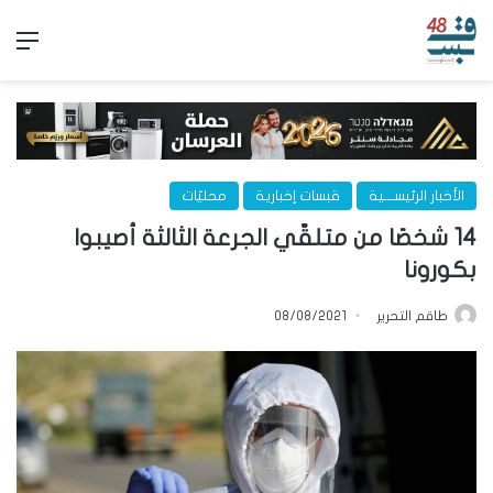
الق
الأخبار الرئيســـية
قبسات إخبارية
محليّات
14 شخصًا من متلقّي الجرعة الثالثة أصيبوا
بكورونا
طاقم التحرير
08/08/2021