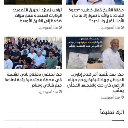
مقالة الشيخ كمال خطيب: “دعوة
ترامب يُمهّد الطريق للتصعيد:
للثبات: لا والله لا نقول إلا ما قال
الولايات المتحدة تنقل قوّات
الله لا نقيل ولا نحيد”
ضخمة إلى الشرق الأوسط
منذ أسبوعين
منذ أسبوعين
جت: بعد تلّقيه أمر هدم إداري..
جت تحتفي بافتتاح نادي الشبيبة
المواطن جهاد شرقية يهدم مبناه
في محطة مجتمعية رائدة لصناعة
الزراعي في جت والمجلس المحلّي
جيلٍ قيادي ومبادر
يعقّب
منذ أسبوعين
منذ أسبوعين
اترك تعليقاً