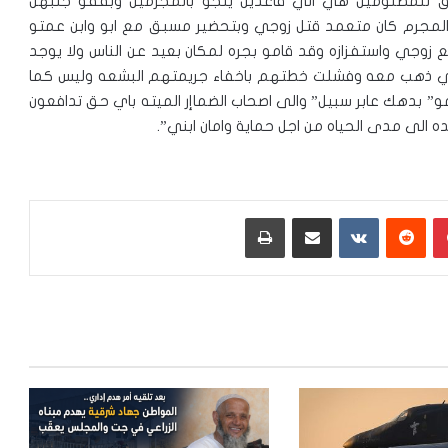
ورق للمظلومين هي الي قاعدين ينجو بالمجرمين وبقفو جنبهن
المجرم كان متعمد قتل زوجي وبتحضير مسبق مع ابو وابن عمتو
ع زوجي واستفزازه وقد قامو بجره لمكان بعيد عن الناس ولا يوجد
زوجي ذهب معه وفشلت خطتهم باخفاء جريمتهم البشعه وليس كما
و” بدهك عابر سبيل” والى اصحاب الضماإر الميته باي حق تدافعون
ده الى مدى الحياه من اجل حماية وامان ابني”.
بينتيريست
‏Reddit
‏VKontakte
مشاركة عبر البريد
طباعة