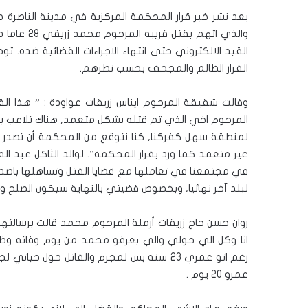
بعد نشر خبر قرار المحكمة المركزية في مدينة الناصر
والذي اتهم
القيد الالكتروني حتى انتهاء الاجراءات القضائية ضده. 
القرار الظالم والمجحف بحسب نظرهم.
وقالت شقيقة المرحوم ايناس زريقات عواودة : ” هذا القر
المرحوم اخي الذي تم قتله بشكل متعمد, هناك تلاعب با
لمنطقة سهل كفركنا, كنا نتوقع من المحكمة أن تصدر ب
غير متعمد كما ورد بقرار المحكمة”. لوالد الثاكل عبد ال
في مجتمعنا في تعاملها مع قضايا القتل وتساهلها باصدار 
لبلد آخر نهائيا, وبخصوص قضيتي بالنهاية سيكون الصلح واط
روان حسن حاج زريقات أرملة المرحوم محمد قالت برسالته
انا وكل الي حولي والي بعرفو محمد من يوم وفاته و
رغم انو عمري 23 سنه بس لمجرم والقاتل حول
عمرو 20 يوم .