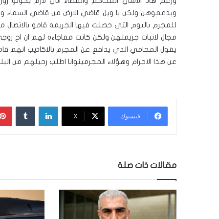
ورغم هاد الاشي المحاكم والقضاء الي لازم يكونو ز
وبدعموهن ولكن يا ويل قاضي الارض من قاضي السماء و
للمجرم باليوم التي حصلت فيها الجريمه قامو بالاتصال م
مجال لاثبات جريمتهن ولكن كانت مفاجاءه لهم ان اخ 
يقول المحامي الذي يدافع عن المجرم بالاكاذيب انهم قام
عن هذا الاجرام وهؤلاء المجرمينوانا اطلب رحيلهم من البل
لينكدإن
‏Tumblr
فيسبوك
‫X
مقالات ذات صلة