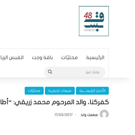
الرئيسية
محليّات
باقة وجت
القبس الري
بحث
عن
الأخبار الرئيســـية
قبسات إخبارية
محليّات
كفركنا، والد المرحوم محمد زريقي: “أطال
عصمت وتد
11/03/2017