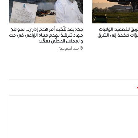
ريق للتصعيد: الولايات
جت: بعد تلّقيه أمر هدم إداري.. المواطن
وّات ضخمة إلى الشرق
جهاد شرقية يهدم مبناه الزراعي في جت
والمجلس المحلّي يعقّب
منذ أسبوعين