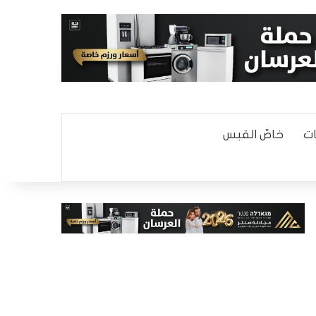
ت
خاصّ القبس