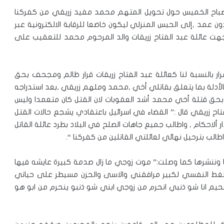
ة صباح الخميس حول تحويل المتهم محمد مفيد زريقي من كفركنا
 بقتل قريبه المرحوم محمد زريقي 28 عاما دون عمد ,إلى الحبس المنزلي ليكون خاضعا للرقابة الالكترونية عبر
توجهت عائلة عبد الفتاح زريقات والد المرحوم محمد للتعقيب على
ار بالنسبة لنا كعائلة عبد الفتاح زريقات قرار ظالم ومجحف بحق
لأدلة بما يتعلق بقاتلي أخي ,محمد وملهم زريقي ,بعد استدراجه
حق قتلة أخي محمد أشد العقوبات لان القتل كان متعمدا وليس
فتاح زريقي قال :” القضاء في اسرائيل باعتقادي يشجع حالات القتل
ألاحكام , واطالب جميع جاهات الصلح في البلاد بطرد عائلة القاتل
الب بترحيل نهائي لعائلتي القاتلين من كفركنا “.
ا وننشرها كما وصلت:” موت زوجي ما زال صدمة كبيرة عايشه فيها
ظغط النفسي لكبير مرافقني والاسى والحزن مسيطر على حياتي
 حياتي لجحيم انا شو ذنبي انحرم من زوجي ابني شو ذنبو ينحرم من ابو هو