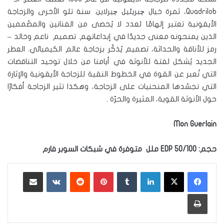
Quadrilob، ثمرة خيال چبريئيل چيرلاين. سنة تلو الأخرى والزجاجة
الأيقونية تعتبر إلهامًا لعدد لا يُحصى من الفنانين والمصّممين
الذين يمنحونه معنى جديدًا في إبداعاتهم. تصميم ناعم وخالد –
رمز للأناقة والحداثة، تصميم يُذكّر بزجاجة عالم الكيميائي. العطر
الجديد يُشكل لفتة للأنوثة في أيامنا من خلال توحيد التناقضات
التي تُعبر عن القوة في الخطوط النقية للزجاجة الأيقونية والإثارة
التي تجسّدها المنحنيات على الزجاجة، وهكذا تثير الزجاجة أفكارًا
حول الأنوثة القوية، المثيرة والحرّة .
Mon Guerlain
حجم
:
50/100
EDP
ملل
متوفرة في شبكات السوبر فارم
لينكدإن
‏Tumblr
بينتيريست
‏Reddit
‏VKontakte
مشاركة عبر البريد
طباعة