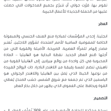
تقوم بها، قرّرت جولي أن تتبرّع بجميع المدخولات التي حصلت
عليها من الحملة الجديدة للأعمال الخيرية.
العطر
:
انجلينا، إحدى المؤسّسات لمبادرة منع العنف الجنسي والمبعوثة
الخاصة
للمفوضية
السامية
للأمم
المتحدة
لشؤون اللاجئين، تُعتبر
مصدر إلهام للمرأة العصرية، الصريحة، الأصيلة والقوية التي من
أجلها صُنع العطر الجديد. نقطة البداية هو الڤانيليا – المادة
المحبوبة في كل واحدة من روائع چيرلاين. إلى الڤانيليا القوية من
تاهيتي تنضم لمسة رقيقة من اللاڤندر النادرة، ذات الروائح الفريدة
من نوعها. الخيط الذي يَصل بين الڤانيليا واللاڤندر الرجولي هو
الياسمين الذي تم جمعه مع شروق الشمس. خشب الصندل يُعطي
القوة ويحافظ على الغموض الذي يظهر من خلال بخار العطر.
التصميم
:
نسخة مجدّدة للزجاجة الأيقونية من عام 1908 تُغلّف العطر. الـ -