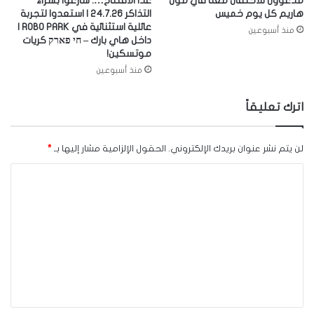
مدعوون للاحتفال معنا في مول
غدا الافتتاح…. سارعوا بشراء
هاريم كل يوم خميس
التذاكر 24.7.26 | استعدوا لتجربة
عائلية استثنائية في ROBO PARK |
منذ أسبوعين
داخل هاي بارك – חי פארק كريات
موتسكين!
منذ أسبوعين
اترك تعليقاً
لن يتم نشر عنوان بريدك الإلكتروني.
الحقول الإلزامية مشار إليها بـ
*
ا
ل
ت
ع
ل
ي
ق