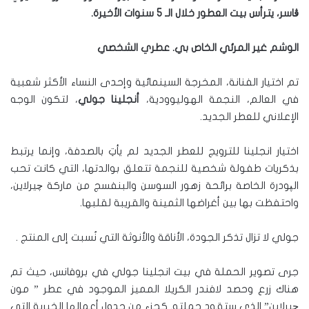
ڤا
سر، يترأس بيت العطور خلال الـ 5 سنوات الأخيرة.
الوشم غير المرئي الخاص بي. عطري الشخصي
تم اختيار الفنانة، المخرجة السينمائية وإحدى النساء الأكثر شعبية
في العالم، النجمة الهوليوودية،
أنجلينا
جولي
، لتكون الوجه
الإعلاني للعطر الجديد.
اختيار انجلينا للترويج للعطر الجديد لم يأتِ بالصدفة، وإنما يرتبط
بذكريات طفولة شخصية للنجمة تتعلق بوالدتها، التي كانت تحب
الپودرة الخاصة برائحة زهور السوسن والبنفسج من ماركة چيرلاين،
واحتفظت بها بين أغراضها الثمينة والقريبة لقلبها.
جولي لا تزال تذكر الجودة، الأناقة والأنوثة التي نُسبت إلى المنتج .
جرى تصوير الحملة في بيت انجلينا جولي في بروفانس، حيث تم
هناك زرع وحصد لافندر الكريلا المميز الموجود في عطر ” مون
چيرلاين” الذي ستقود حملته. كجزء من جدول أعمالها الخيرية التي