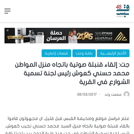
الق
الأخبار الرئيســـية
باقة وجت
قبسات إخبارية
جت: إلقاء قنبلة صوتية باتجاه منزل المواطن
محمد حسني كعوش رئيس لجنة تسمية
الشوارع في القرية
عصمت وتد
06/03/2017
علم مراسل موقع وصحيفة القبس قبل قليل، ان مجهولون قاموا
بالقاء قنبلة صوتية باتجاه منزل السيد محمد حسني نجيب كعوش،
رئيس لجنة تسمية الشوارع في جت منذ فترة الدمج بين بلديتا باقة