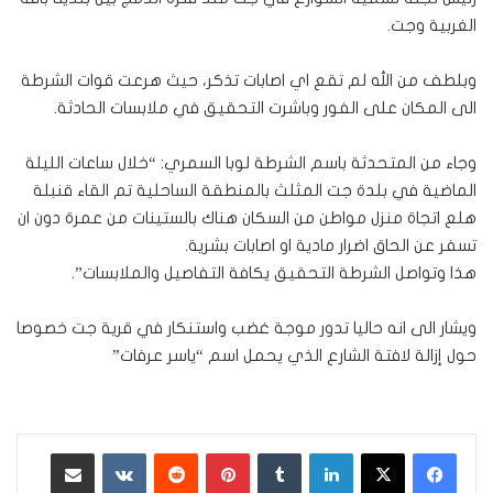
الغربية وجت.
وبلطف من الله لم تقع اي اصابات تذكر، حيث هرعت قوات الشرطة
الى المكان على الفور وباشرت التحقيق في ملابسات الحادثة.
وجاء من المتحدثة باسم الشرطة لوبا السمري: “خلال ساعات الليلة
الماضية في بلدة جت المثلث بالمنطقة الساحلية تم القاء قنبلة
هلع اتجاة منزل مواطن من السكان هناك بالستينات من عمرة دون ان
تسفر عن الحاق اضرار مادية او اصابات بشرية.
هذا وتواصل الشرطة التحقيق يكافة التفاصيل والملابسات”.
ويشار الى انه حاليا تدور موجة غضب واستنكار في قرية جت خصوصا
حول إزالة لافتة الشارع الذي يحمل اسم “ياسر عرفات”
لينكدإن
‏Tumblr
بينتيريست
‏Reddit
‏VKontakte
مشاركة عبر البريد