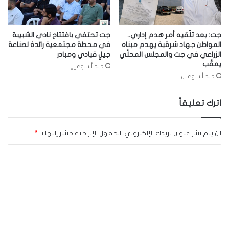
جت: بعد تلّقيه أمر هدم إداري..
جت تحتفي بافتتاح نادي الشبيبة
المواطن جهاد شرقية يهدم مبناه
في محطة مجتمعية رائدة لصناعة
الزراعي في جت والمجلس المحلّي
جيلٍ قيادي ومبادر
يعقّب
منذ أسبوعين
منذ أسبوعين
اترك تعليقاً
لن يتم نشر عنوان بريدك الإلكتروني.
الحقول الإلزامية مشار إليها بـ
*
ا
ل
ت
ع
ل
ي