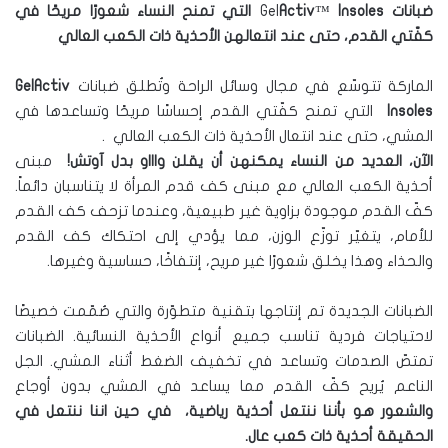
ضبانات
Gel
Insoles
™
Activ
التي
تمنح
النساء
شعورًا
مريحًا
في
كفّتي
القدم،
حتى
عند
انتعالهن
الأحذية
ذات
الكعب
العالي
الماركة تتوسّع في مجال وسائل الراحة وتُطلق ضبانات
GelActiv
Insoles
التي تمنح كفّتي القدم إحساسًا مريحًا وتساعدها في
المشي، حتى عند انتعال الأحذية ذات الكعب العالي .
الآن،
العديد
من
النساء
يمكنهن
أن
يقلن
واااو
بدل
آوتش
!
مبنى
أحذية الكعب العالي مع مبنى كف قدم المرأة لا يتناسبان دائماً.
كفّ القدم موجودة بزاوية غير طبيعية، وعندما تزحف كف القدم
للأمام، يتغيّر توزّع الوزن، مما يؤدي إلى احتكاك كف القدم
والحذاء وهذا يخلق شعورًا غير مريح، إنتفاخًا، حساسية وغيرها.
الضبانات الجديدة تم إنتاجها بتقنية متطوّرة والتي صُمّمت خصيصًا
لاحتياجات فردية تناسب جميع أنواع الأحذية النسائية. الضبانات
تمتصّ الصدمات وتساعد في تخفيف الضغط أثناء المشي. الجل
الناعم يُريح كفّ القدم مما يساعد في المشي بدون أوجاع
والشعور
هو
بأننا
ننتعل
أحذية
رياضية،
في
حين
اننا
ننتعل
في
الحقيقة
أحذية
ذات
كعب
عال
.