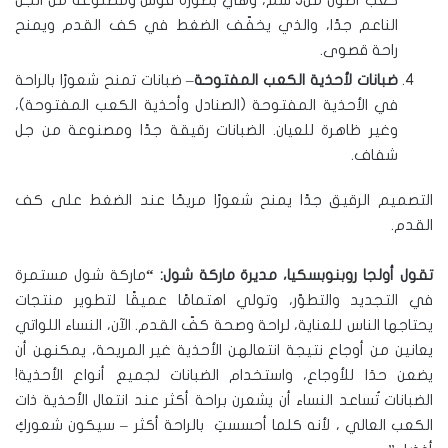
كعب أطول من5 سم، وهي بصورة قوس ومصنوعة من الجل
الناعم جدًا، والذي يخفّف الضغط في كف القدم ويمنح
راحة قصوى.
ضبانات
لأحذية
الكعب
المفتوحة
– ضبانات تمنح شعورًا بالراحة
في الأحذية المفتوحة (الصنادل وأحذية الكعب المفتوحة)،
وغير ظاهرة للعيان. الضبانات رقيقة جدًا ومصنوعة من جل
شفاف.
التصميم الرقيق جدًا يمنح شعورًا مريحًا عند الضغط على كف
القدم.
تقول
أولجا
روبنوبسكيا،
مديرة
ماركة
شول
: “
ماركة شول مستمرة
في التجديد والتطوّر، وتولي اهتمامًا عميقًا لتطوير منتجات
يحتاجها الناس للعناية، لراحة وصحة كفّ القدم. الآن، النساء اللواتي
يعانين من أوجاع نتيجة انتعالهن الأحذية غير المريحة، يمكنهن أن
يضعن حدَا للأوجاع، واستخدام الضبانات لجميع أنواع الأحذية!
الضبانات تُساعد النساء أن يشعرن براحة أكثر عند انتعال الأحذية ذات
الكعب العالي ، لأنه كلما أحسستِ بالراحة أكثر – سيكون شعوركِ