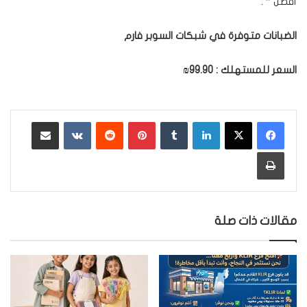
أفضل ” .
الضبانات
متوفرة
في
شبكات
السوبر
فارم
السعر
للمستهلك
:
99.90₪
لينكدإن
‏Tumblr
بينتيريست
‏Reddit
‏VKontakte
مشاركة عبر البريد
طباعة
مقالات ذات صلة