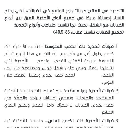
التجديد
في
المنتج
هو
التنويع
الواسع
في
الضبانات،
الذي
يمنح
النساء
إحساسًا
مريحًا
في
جميع
أنواع
الأحذية
.
الفرق
بين
أنواع
الضبانات
هو
الشكل،
بحيث
انها
تناسب
احتياجات
وأنواع
الأحذية
:
(
جميع
الضبانات
تناسب
مقاس
35-40.5)
ضبانات
لأحذية
ذات
الكعب
المتوسط
– تناسب الأحذية ذات
كعب بطول أقل من 5.5 سم. الضبانات من هذا النوع تمنح
النعومة والراحة لكفتي القدم، وتدعم الأحذية التي
ننتعلها يوميًا. وهي على شكل قوس ومصنوعة من الجل
الناعم، لدعم كف القدم وتقليل الضغط خلال
اليوم .
ضبانات
لأحذية
بوبا
مسطّحة
– هذه الضبانات مناسبة للأحذية
المسطّحة والجزمات، وتعطي إحساسًا بالراحة والخفّة في
كف القدم، الضبانات لا تتحرّك داخل القدم وتمنع التصاق
الاصابع.
ضبانات
للأحذية
ذات
الكعب
العالي
–
مناسبة للأحذية ذات