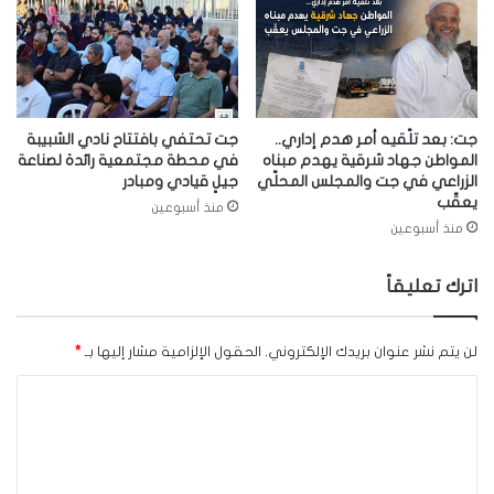
جت: بعد تلّقيه أمر هدم إداري..
جت تحتفي بافتتاح نادي الشبيبة
المواطن جهاد شرقية يهدم مبناه
في محطة مجتمعية رائدة لصناعة
الزراعي في جت والمجلس المحلّي
جيلٍ قيادي ومبادر
يعقّب
منذ أسبوعين
منذ أسبوعين
اترك تعليقاً
لن يتم نشر عنوان بريدك الإلكتروني.
الحقول الإلزامية مشار إليها بـ
*
ا
ل
ت
ع