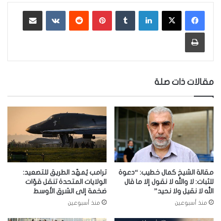
لينكدإن
‏Tumblr
بينتيريست
‏Reddit
‏VKontakte
مشاركة عبر البريد
طباعة
مقالات ذات صلة
مقالة الشيخ كمال خطيب: “دعوة
ترامب يُمهّد الطريق للتصعيد:
للثبات: لا والله لا نقول إلا ما قال
الولايات المتحدة تنقل قوّات
الله لا نقيل ولا نحيد”
ضخمة إلى الشرق الأوسط
منذ أسبوعين
منذ أسبوعين