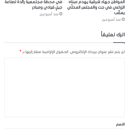
المواطن جهاد شرقية يهدم مبناه
في محطة مجتمعية رائدة لصناعة
الزراعي في جت والمجلس المحلّي
جيلٍ قيادي ومبادر
يعقّب
منذ أسبوعين
منذ أسبوعين
اترك تعليقاً
لن يتم نشر عنوان بريدك الإلكتروني.
الحقول الإلزامية مشار إليها بـ
*
ا
ل
ت
ع
ل
ي
ق
*
الاسم