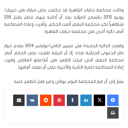
وكانت محكمة جنايات القاهرة قد حكمت على مبارك في حزيران/
يونيو 2012 بـالسجن المؤبد بعد أن أدانته بتهم تتصل بقتل 239
متظاهراً لكن محكمة النقض ألغت الحكم، وأمرت بإعادة المحاكمة
أمام دائرة أخرى في محكمة جنايات القاهرة.
وقضت الدائرة الجديدة في تشرين الثاني/نوفمبر 2014 بعدم جواز
نظر الدعوى الجنائية ضده، إلا أن النيابة طعنت على الحكم أمام
محكمة النقض التي قبلت الطعن في أيار/مايو الماضي وقررت
إعادة المحاكمة للمرة الثانية والأخيرة على أن تعقد أمامها.
يشار إلى أن قرار المحكمة اليوم نهائي وغير قابل للطعن عليه.
لينكدإن
‏Tumblr
بينتيريست
‏Reddit
‏VKontakte
مشاركة عبر البريد
طباعة